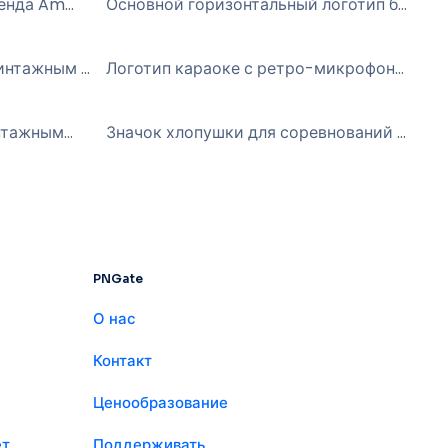
Горизонтальный логотип бренда Amazon Prime Video — бесплатный PNG
Основной горизонтальный логотип бренда SoundCloud в оранжевом облаке (бесплатно в формате PNG)
Логотип Karaoke Night с винтажным микрофоном Бесплатно PNG
Логотип караоке с ретро-микрофоном и звездой Бесплатный PNG
Логотип Karaoke Night с винтажными микрофонами Бесплатный PNG
Значок хлопушки для соревнований за кулисами бесплатно PNG
PNGate
О нас
Контакт
Ценообразование
ет
Поддерживать