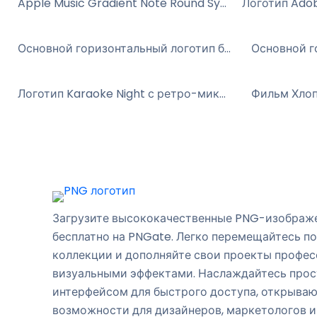
Apple Music Gradient Note Round Symbol Free PNG
Основной горизонтальный логотип бренда Spotify в зелёном и чёрном тексте (бесплатно в формате PNG)
Логотип Karaoke Night с ретро-микрофоном Бесплатно PNG
Загрузите высококачественные PNG-изображен
бесплатно на PNGate. Легко перемещайтесь п
коллекции и дополняйте свои проекты профе
визуальными эффектами. Наслаждайтесь про
интерфейсом для быстрого доступа, открыва
возможности для дизайнеров, маркетологов и