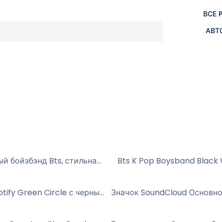
ВСЕ 
АВТ
Музыкальный бойзбэнд Bts, стильная и модная группа Kpop, бесплатный PNG
Логотип Spotify Green Circle с черными звуковыми волнами (бесплатно в формате PNG)