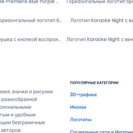
Логотип Adobe Premiere Blue Purple Square в формате PNG (бесплатно)
Основной горизонтальный логотип бренда Netflix, красный текст на чёрном фоне, бесплатный PNG
Фильм Хлопушка с кнопкой воспроизведения Бесплатно PNG
ПОПУЛЯРНЫЕ КАТЕГОРИИ
ия, значки и рисунки
3D-графика
о разнообразной
ссиональными
Иконки
стым и удобным
Логотипы
ющим безграничные
 авторов.
Социальные сети и Интерн