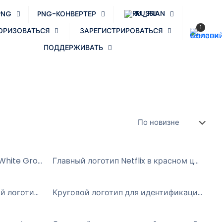
RUSSIAN
PNG
PNG-КОНВЕРТЕР
1
ОРИЗОВАТЬСЯ
ЗАРЕГИСТРИРОВАТЬСЯ
ПОДДЕРЖИВАТЬ
Bts K Pop Boysband Black White Group Photo Fun Illustrations Free PNG
Главный логотип Netflix в красном цвете. Высокое качество. Бесплатный PNG.
Значок SoundCloud Основной логотип Символ Оранжевый Круг Форма волны Бесплатный PNG
Круговой логотип для идентификации музыки Shazam (бесплатно в формате PNG)