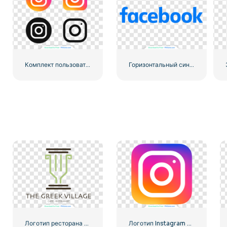
Комплект пользовательского интерфейса и пользовательского интерфейса для логотипов Instagram
Горизонтальный синий логотип Facebook
Логотип ресторана Greek Village Cafe – Бесплатная загрузка PNG
Логотип Instagram с закругленным градиентом