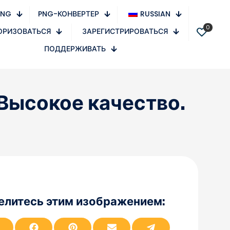
PNG
PNG-КОНВЕРТЕР
RUSSIAN
0
ОРИЗОВАТЬСЯ
ЗАРЕГИСТРИРОВАТЬСЯ
ПОДДЕРЖИВАТЬ
 Высокое качество.
елитесь этим изображением:
П
П
П
П
П