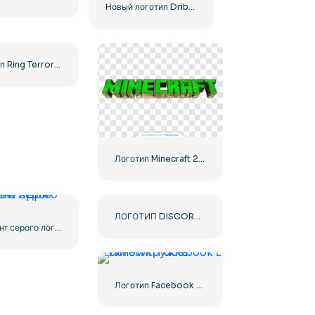
Новый логотип Dribbble 2023
Логотип Ring Terror's Realm Black Square – Бесплатная загрузка PNG
Логотип Minecraft 2023 Основной зеленый
ЛОГОТИП DISCORD 2025 ГОРИЗОНТАЛЬНЫЙ СТАНДАРТ: Загрузите бесплатное изображение PNG
Градиент серого логотипа Apple
Логотип Facebook в синем кружке