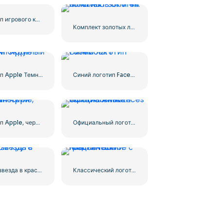
Логотип игрового контроллера Blue Gaming Controller Face – Загрузите бесплатное изображение PNG
Комплект золотых логотипов 8k и 4k Ultra HD
Логотип Apple Темный Округлый Значок
Синий логотип Facebook F
Логотип Apple, черный классический
Официальный логотип Affiliate World Conferences
Белая звезда в красном круге
Классический логотип Baribe с градиентом