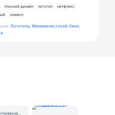
:
плоский дизайн
логотип
нетфликс
ный
символ
ории:
Логотипы
,
Минималистский
,
Кино
,
ка
Логотип Facebook в синем кружке