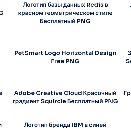
Логотип базы данных Redis в
NG
красном геометрическом стиле
Бесплатный PNG
PetSmart Logo Horizontal Design
З
Free PNG
S
e
Adobe Creative Cloud Красочный
Гр
градиент Squircle Бесплатный PNG
и
Логотип бренда IBM в синей