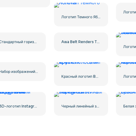
Логотип Темного Яблока
Стандартный горизонтальный логотип YouTube 2025 – Бесплатная загрузка PNG
Awa Belt Renders Tag Team PNG – Бесплатная загрузка PNG для ваших проектов
Набор изображений логотипов и иконок YouTube – бесплатная загрузка PNG
Красный логотип Boys с полосами крови
3D-логотип Instagram с закругленным градиентом
Черный линейный значок логотипа Instagram