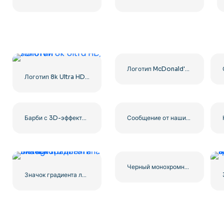
Логотип McDonald's Yellow Letter M Icon 2025 – Бесплатная загрузка PNG
Логотип 8k Ultra HD, золотой
Барби с 3D-эффектом Логотип Розовый
Сообщение от наших спонсоров Черный скругленный квадратный значок логотипа – Бесплатная загрузка PNG
Черный монохромный значок логотипа YouTube – бесплатная загрузка PNG
Значок градиента линейного логотипа Instagram