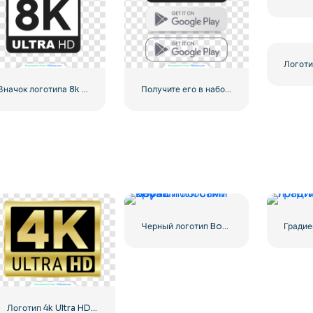
Значок логотипа 8k Ultra HD черный монохромный
Получите его в наборе кнопок Google Play
Черный логотип Boys с полосами крови
Логотип 4k Ultra HD, золотой