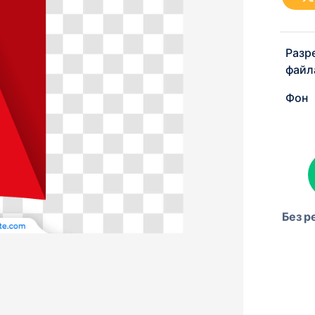
Разр
файл
Фон
Без р