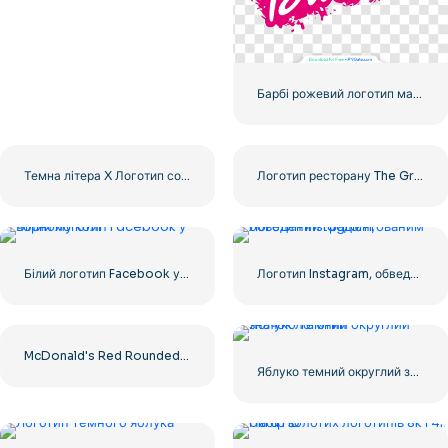
Барбі рожевий логотип мальована фарба
Темна літера X Логотип соціальних мереж 2025: безкоштовно завантажити PNG
Логотип ресторану The Greek Village Cafe – безкоштовно завантажити PNG
Білий логотип Facebook у чорному колі
Логотип Instagram, обведений градієнтованим
McDonald's Red Rounded Square Logo App Icon 2025 – Завантажте безкоштовно PNG
Яблуко темний округлий значок логотип