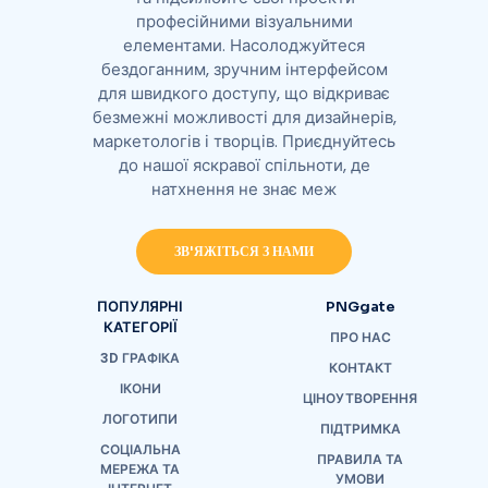
професійними візуальними
елементами. Насолоджуйтеся
бездоганним, зручним інтерфейсом
для швидкого доступу, що відкриває
безмежні можливості для дизайнерів,
маркетологів і творців. Приєднуйтесь
до нашої яскравої спільноти, де
натхнення не знає меж
ЗВ'ЯЖІТЬСЯ З НАМИ
ПОПУЛЯРНІ
PNGgate
КАТЕГОРІЇ
ПРО НАС
3D ГРАФІКА
КОНТАКТ
ІКОНИ
ЦІНОУТВОРЕННЯ
ЛОГОТИПИ
ПІДТРИМКА
СОЦІАЛЬНА
ПРАВИЛА ТА
МЕРЕЖА ТА
УМОВИ