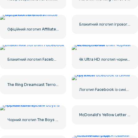
Блакитний логотип ігрового контролера з обличчям – завантажте безкоштовне зображення PNG
Офіційний логотип Affiliate World Conferences
Блакитний логотип Facebook F
4k Ultra HD логотип чорний монохромний
The Ring Dreamcast Terrors Realm Square Rounded Logo – Безкоштовне завантаження PNG
Логотип Facebook із синім кружком
McDonald's Yellow Letter M Icon Logo 2025 – Безкоштовне завантаження PNG
Чорний логотип The Boys із прожилками крові