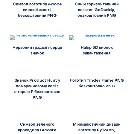
Символ логотипу Adobe
Синій горизонтальний
високої якості,
логотип GoDaddy,
безкоштовний PNG
безкоштовний PNG
Червоний градієнт серце
Набір 3D кнопок
значок
завантаження
Значок Product Hunt у
Логотип Tinder Flame PNG
помаранчевому колі з
безкоштовно PNG
літерою P безкоштовно
PNG
Символ зеленого
Мінімалістичний дизайн
крокодила Lacoste
логотипу PyTorch,