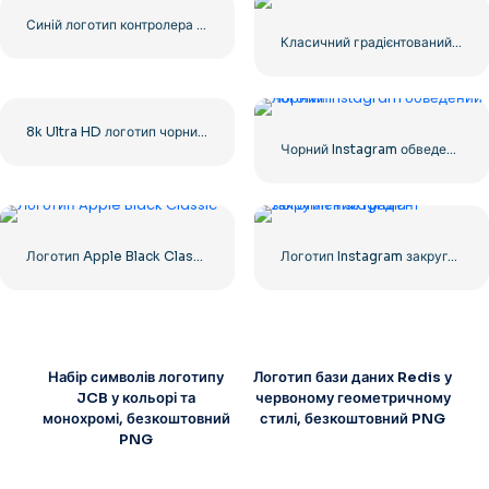
Синій логотип контролера для значка програми Discord 2025: безкоштовно завантажити PNG
Класичний градієнтований логотип Barbibe
8k Ultra HD логотип чорний монохромний
Чорний Instagram обведений логотип
Логотип Apple Black Classic
Логотип Instagram закруглений градієнт
Набір символів логотипу
Логотип бази даних Redis у
JCB у кольорі та
червоному геометричному
монохромі, безкоштовний
стилі, безкоштовний PNG
PNG