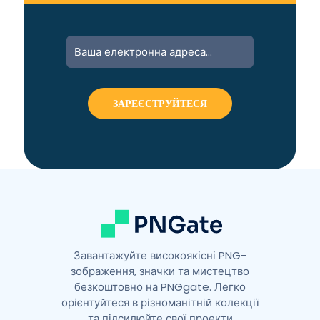
A
l
t
e
r
n
a
t
i
v
e
:
Завантажуйте високоякісні PNG-
зображення, значки та мистецтво
безкоштовно на PNGgate. Легко
орієнтуйтеся в різноманітній колекції
та підсилюйте свої проекти