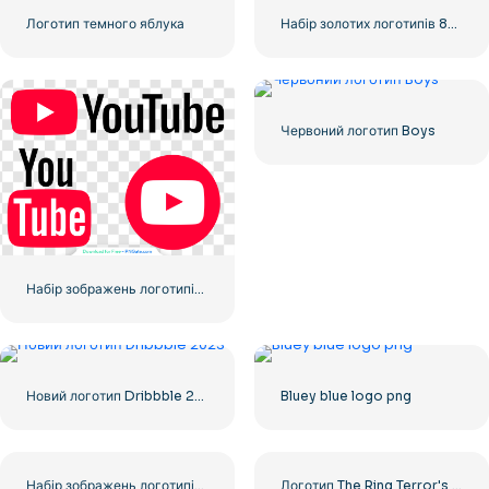
Логотип темного яблука
Набір золотих логотипів 8k і 4k Ultra HD
Червоний логотип Boys
Набір зображень логотипів і значків YouTube – безкоштовно завантажте PNG
Новий логотип Dribbble 2023
Bluey blue logo png
Набір зображень логотипів і значків YouTube – безкоштовне завантаження PNG
Логотип The Ring Terror's Realm Чорний квадрат – безкоштовно завантажити PNG