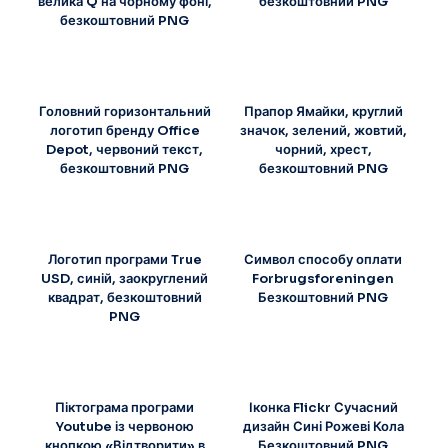
велика Q на чорному фоні,
безкоштовний PNG
безкоштовний PNG
Головний горизонтальний
Прапор Ямайки, круглий
логотип бренду Office
значок, зелений, жовтий,
Depot, червоний текст,
чорний, хрест,
безкоштовний PNG
безкоштовний PNG
Логотип програми True
Символ способу оплати
USD, синій, заокруглений
Forbrugsforeningen
квадрат, безкоштовний
Безкоштовний PNG
PNG
Піктограма програми
Іконка Flickr Сучасний
Youtube із червоною
дизайн Сині Рожеві Кола
кнопкою «Відтворити» в
Безкоштовний PNG