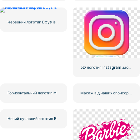
Червоний логотип Boys із прожилками крові
3D логотип Instagram заокруглений градієнт
Горизонтальний логотип Microsoft 2025 – безкоштовно завантажити PNG
Масаж від наших спонсорів. Чорний округлений квадратний логотип із значком – безкоштовно завантажити PNG
Новий сучасний логотип Barbie Pink