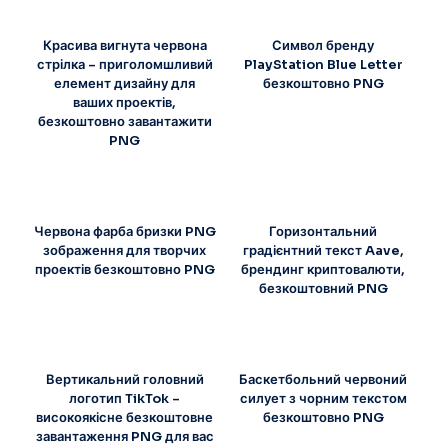
Красива вигнута червона
Символ бренду
стрілка – приголомшливий
PlayStation Blue Letter
елемент дизайну для
безкоштовно PNG
ваших проектів,
безкоштовно завантажити
PNG
Червона фарба бризки PNG
Горизонтальний
зображення для творчих
градієнтний текст Aave,
проектів безкоштовно PNG
брендинг криптовалюти,
безкоштовний PNG
Вертикальний головний
Баскетбольний червоний
логотип TikTok –
силует з чорним текстом
високоякісне безкоштовне
безкоштовно PNG
завантаження PNG для вас