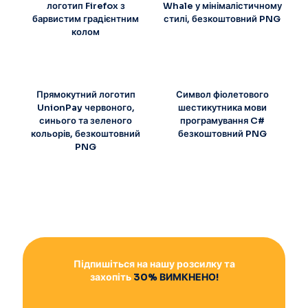
логотип Firefox з
Whale у мінімалістичному
барвистим градієнтним
стилі, безкоштовний PNG
колом
Прямокутний логотип
Символ фіолетового
UnionPay червоного,
шестикутника мови
синього та зеленого
програмування C#
кольорів, безкоштовний
безкоштовний PNG
PNG
Підпишіться на нашу розсилку та
захопіть
30% ВИМКНЕНО!