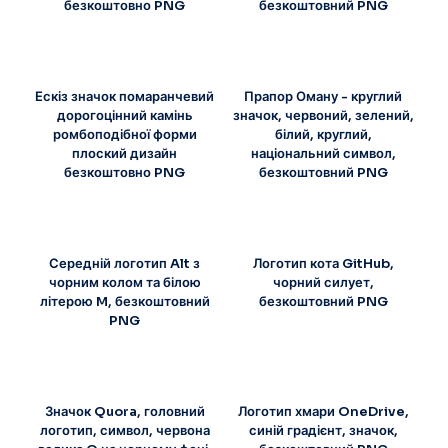
безкоштовно PNG
безкоштовний PNG
Ескіз значок помаранчевий
Прапор Оману - круглий
дорогоцінний камінь
значок, червоний, зелений,
ромбоподібної форми
білий, круглий,
плоский дизайн
національний символ,
безкоштовно PNG
безкоштовний PNG
Середній логотип Alt з
Логотип кота GitHub,
чорним колом та білою
чорний силует,
літерою M, безкоштовний
безкоштовний PNG
PNG
Значок Quora, головний
Логотип хмари OneDrive,
логотип, символ, червона
синій градієнт, значок,