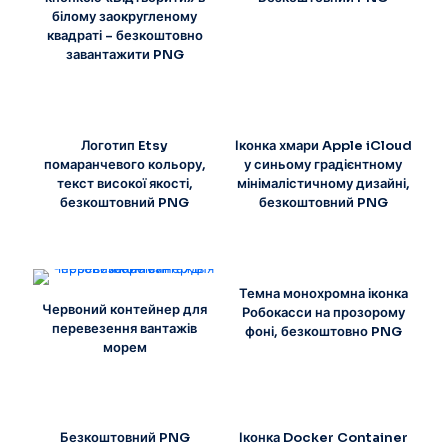
білому заокругленому
квадраті – безкоштовно
завантажити PNG
Логотип Etsy
Іконка хмари Apple iCloud
помаранчевого кольору,
у синьому градієнтному
текст високої якості,
мінімалістичному дизайні,
безкоштовний PNG
безкоштовний PNG
Темна монохромна іконка
Червоний контейнер для
Робокасси на прозорому
перевезення вантажів
фоні, безкоштовно PNG
морем
Безкоштовний PNG
Іконка Docker Container