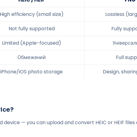
High efficiency (small size)
Lossless (larg
Not fully supported
Fully supp
Limited (Apple-focused)
Універсал
Обмежений
Full sup
iPhone/iOS photo storage
Design, sharing
vice?
id device — you can upload and convert HEIC or HEIF files d