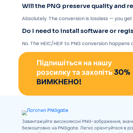
Will the PNG preserve quality and r
Absolutely. The conversion is lossless — you get
Do I need to install software or regi
No. The HEIC/HEIF to PNG conversion happens com
Підпишіться на нашу
розсилку та захопіть
30%
ВИМКНЕНО!
Завантажуйте високоякісні PNG-зображення, знач
безкоштовно на PNGgate. Легко орієнтуйтеся в рі