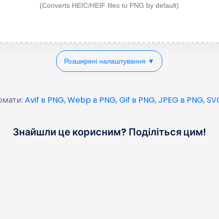
(Converts HEIC/HEIF files to PNG by default)
Розширені налаштування ▼
ормати:
Avif в PNG
,
Webp в PNG
,
Gif в PNG
,
JPEG в PNG
,
SV
Знайшли це корисним? Поділіться цим!