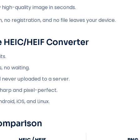
high-quality image in seconds.
, no registration, and no file leaves your device.
e HEIC/HEIF Converter
ts.
, no waiting.
d never uploaded to a server.
harp and pixel-perfect.
roid, iOS, and Linux.
Comparison
HEIC / HEIF
PNG