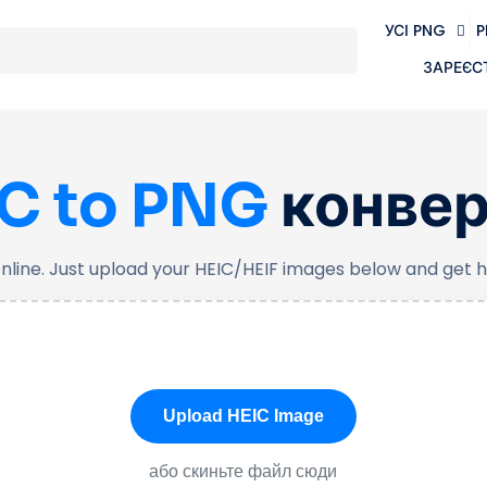
УСІ PNG
P
ЗАРЕЄС
C to PNG
конвер
line. Just upload your HEIC/HEIF images below and get hi
Upload HEIC Image
або скиньте файл сюди