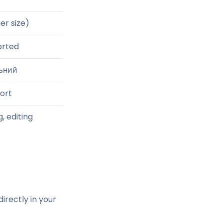
er size)
orted
ьний
port
, editing
irectly in your