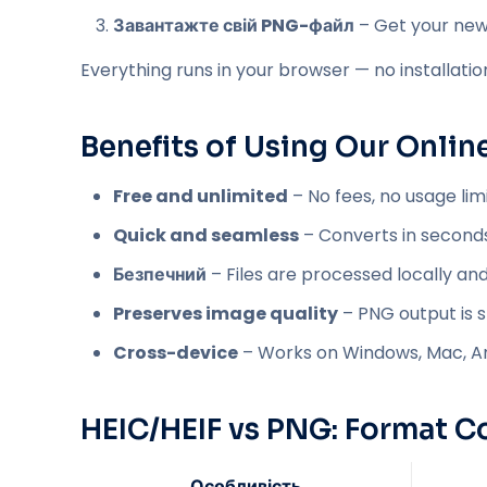
Завантажте свій PNG-файл
– Get your new 
Everything runs in your browser — no installation
Benefits of Using Our Onlin
Free and unlimited
– No fees, no usage limi
Quick and seamless
– Converts in seconds
Безпечний
– Files are processed locally an
Preserves image quality
– PNG output is s
Cross-device
– Works on Windows, Mac, And
HEIC/HEIF vs PNG: Format 
Особливість