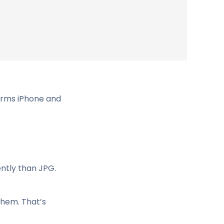
forms iPhone and
ntly than JPG.
them. That’s