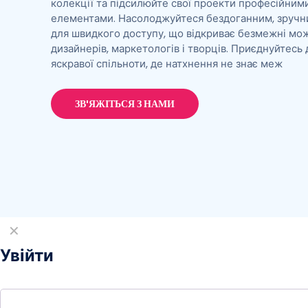
колекції та підсилюйте свої проекти професійним
елементами. Насолоджуйтеся бездоганним, зручн
для швидкого доступу, що відкриває безмежні мо
дизайнерів, маркетологів і творців. Приєднуйтесь 
яскравої спільноти, де натхнення не знає меж
ЗВ'ЯЖІТЬСЯ З НАМИ
✕
Увійти