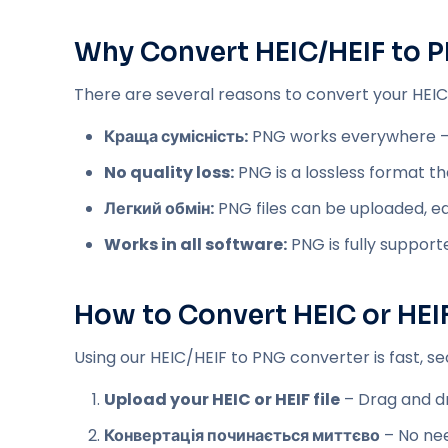
Why Convert HEIC/HEIF to 
There are several reasons to convert your HEIC o
Краща сумісність:
PNG works everywhere — 
No quality loss:
PNG is a lossless format th
Легкий обмін:
PNG files can be uploaded, edi
Works in all software:
PNG is fully suppor
How to Convert HEIC or HEI
Using our HEIC/HEIF to PNG converter is fast, se
Upload your HEIC or HEIF file
– Drag and dr
Конвертація починається миттєво
– No nee