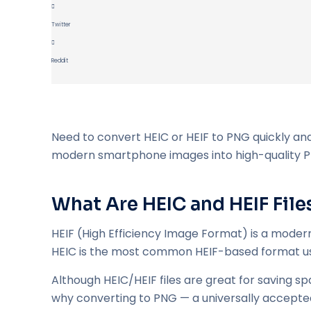
Twitter
Reddit
Need to convert HEIC or HEIF to PNG quickly and
modern smartphone images into high-quality PNG
What Are HEIC and HEIF File
HEIF (High Efficiency Image Format) is a moder
HEIC is the most common HEIF-based format us
Although HEIC/HEIF files are great for saving sp
why converting to PNG — a universally accepte