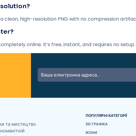
esolution?
 a clean, high-resolution PNG with no compression artifac
ster?
pletely online. It’s free, instant, and requires no setup.
ПОПУЛЯРНІ КАТЕГОРІЇ
ки та мистецтво
3D ГРАФІКА
зноманітній
ІКОНИ