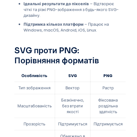
Ідеальні результати до пікселів
– Відтворює
чіткі та різкі PNG-зображення з будь-якого SVG-
дизайну.
Підтримка кількох платформ
– Працює на
Windows, macOS, Android, iOS, Linux.
SVG проти PNG:
Порівняння форматів
Особливість
SVG
PNG
Тип зображення
Вектор
Растр
Безкінечно,
Фіксована
Масштабованість
без втрати
роздільна
якості
здатність
Прозорість
Підтримується
Підтримується
Обмежено в