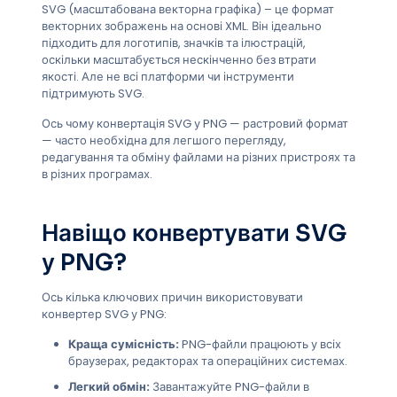
SVG (масштабована векторна графіка) – це формат
векторних зображень на основі XML. Він ідеально
підходить для логотипів, значків та ілюстрацій,
оскільки масштабується нескінченно без втрати
якості. Але не всі платформи чи інструменти
підтримують SVG.
Ось чому конвертація SVG у PNG — растровий формат
— часто необхідна для легшого перегляду,
редагування та обміну файлами на різних пристроях та
в різних програмах.
Навіщо конвертувати SVG
у PNG?
Ось кілька ключових причин використовувати
конвертер SVG у PNG:
Краща сумісність:
PNG-файли працюють у всіх
браузерах, редакторах та операційних системах.
Легкий обмін:
Завантажуйте PNG-файли в