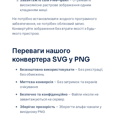
Завантажте свій PNG-файл
– Отримайте
високоякісне растрове зображення одним
клацанням миші.
Не потрібно встановлювати жодного програмного
забезпечення, не потрібен обліковий запис.
Конвертуйте зображення без втрати якості з будь-
якого пристрою.
Переваги нашого
конвертера SVG у PNG
Безкоштовно використовувати
– Без реєстрації,
без обмежень.
Миттєва конверсія
– Без затримок та екранів
очікування.
Безпечно та конфіденційно
– Файли ніколи не
завантажуються на сервер.
Зберігає прозорість
– Зберегти альфа-канали у
вихідному PNG.