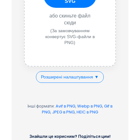
SVG
або скиньте файл
сюди
(За замовчуванням
конвертує SVG-файли в
PNG)
Розширені налаштування ▼
Інші формати:
Avif в PNG
,
Webp в PNG
,
Gif в
PNG
,
JPEG в PNG
,
HEIC в PNG
Знайшли це корисним? Поділіться цим!