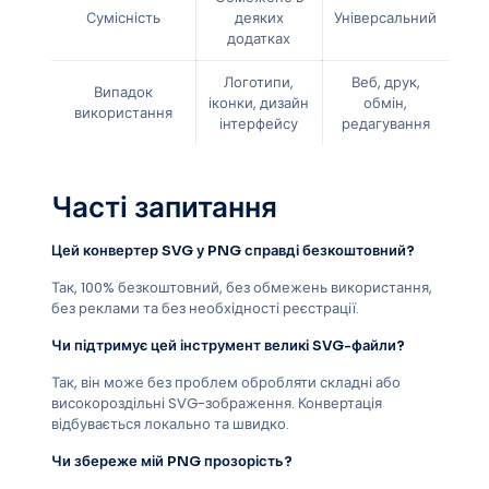
Сумісність
деяких
Універсальний
додатках
Логотипи,
Веб, друк,
Випадок
іконки, дизайн
обмін,
використання
інтерфейсу
редагування
Часті запитання
Цей конвертер SVG у PNG справді безкоштовний?
Так, 100% безкоштовний, без обмежень використання,
без реклами та без необхідності реєстрації.
Чи підтримує цей інструмент великі SVG-файли?
Так, він може без проблем обробляти складні або
високороздільні SVG-зображення. Конвертація
відбувається локально та швидко.
Чи збереже мій PNG прозорість?