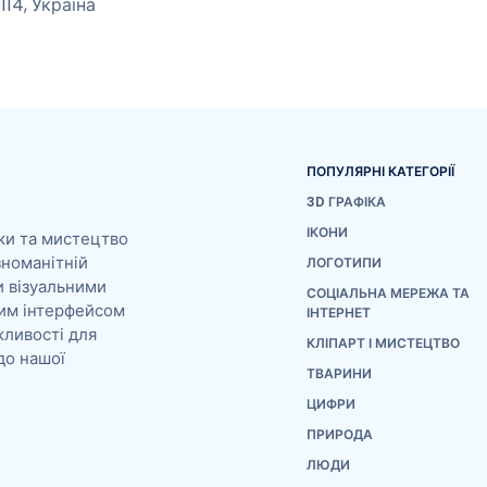
5114, Україна
m
ПОПУЛЯРНІ КАТЕГОРІЇ
3D ГРАФІКА
ІКОНИ
ки та мистецтво
зноманітній
ЛОГОТИПИ
и візуальними
СОЦІАЛЬНА МЕРЕЖА ТА
им інтерфейсом
ІНТЕРНЕТ
жливості для
КЛІПАРТ І МИСТЕЦТВО
до нашої
ТВАРИНИ
ЦИФРИ
ПРИРОДА
ЛЮДИ