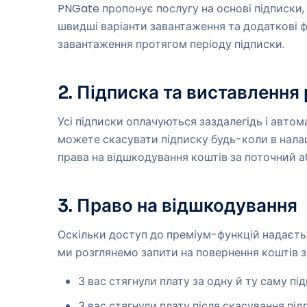
PNGate пропонує послугу на основі підписки,
швидші варіанти завантаження та додаткові ф
завантаження протягом періоду підписки.
2. Підписка та виставлення
Усі підписки оплачуються заздалегідь і авто
можете скасувати підписку будь-коли в нала
права на відшкодування коштів за поточний а
3. Право на відшкодування
Оскільки доступ до преміум-функцій надаєтьс
ми розглянемо запити на повернення коштів з
З вас стягнули плату за одну й ту саму пі
З вас стягнули плату після скасування п