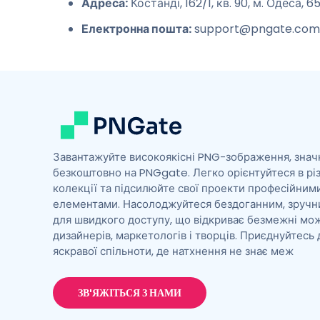
Адреса:
Костанді, 162/1, кв. 90, м. Одеса, 6
Електронна пошта:
support@pngate.co
Завантажуйте високоякісні PNG-зображення, знач
безкоштовно на PNGgate. Легко орієнтуйтеся в рі
колекції та підсилюйте свої проекти професійним
елементами. Насолоджуйтеся бездоганним, зручн
для швидкого доступу, що відкриває безмежні мо
дизайнерів, маркетологів і творців. Приєднуйтесь 
яскравої спільноти, де натхнення не знає меж
ЗВ'ЯЖІТЬСЯ З НАМИ