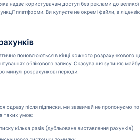
 яка надає користувачам доступ без реклами до великої
ункції платформи. Ви купуєте не окремі файли, а ліценз
 рахунків
матично поновлюються в кінці кожного розрахункового ци
штуваннях облікового запису. Скасування зупиняє майбу
бо минулі розрахункові періоди.
я одразу після підписки, ми зазвичай не пропонуємо пов
а таких умов:
дписку кілька разів (дубльоване виставлення рахунків)
ідписки через системну помилку