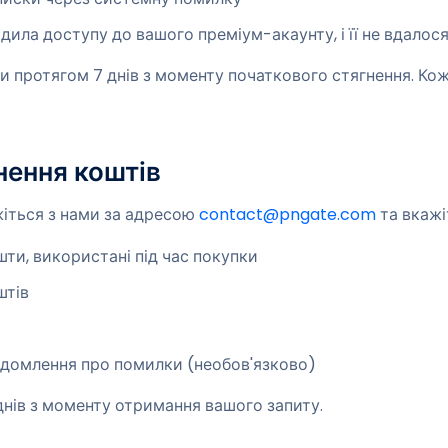
адила доступу до вашого преміум-акаунту, і її не вдалос
и протягом 7 днів з моменту початкового стягнення. Ко
нення коштів
жіться з нами за адресою
contact@pngate.com
та вкажіт
шти, використані під час покупки
штів
відомлення про помилки (необов'язково)
днів з моменту отримання вашого запиту.