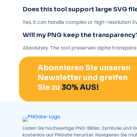
Does this tool support large SVG fil
Yes, it can handle complex or high-resolution S
Will my PNG keep the transparency
Absolutely. The tool preserves alpha transpar
Abonnieren Sie unseren
Newsletter und greifen
Sie zu
30% AUS!
Laden Sie hochwertige PNG-Bilder, Symbole und G
kostenlos auf PNGate herunter. Navigieren Sie mü