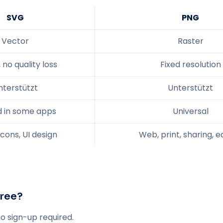
SVG
PNG
Vector
Raster
, no quality loss
Fixed resolution
nterstützt
Unterstützt
d in some apps
Universal
icons, UI design
Web, print, sharing, e
free?
no sign-up required.