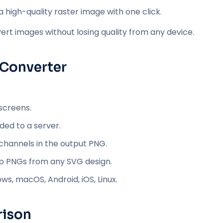
 high-quality raster image with one click.
ert images without losing quality from any device.
 Converter
screens.
ded to a server.
channels in the output PNG.
rp PNGs from any SVG design.
s, macOS, Android, iOS, Linux.
rison