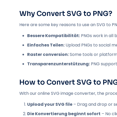
Why Convert SVG to PNG?
Here are some key reasons to use an SVG to P
Bessere Kompatibilität:
PNGs work in all 
Einfaches Teilen:
Upload PNGs to social me
Raster conversion:
Some tools or platform
Transparenzunterstützung:
PNG supports
How to Convert SVG to PNG
With our online SVG image converter, the process
Upload your SVG file
– Drag and drop or se
Die Konvertierung beginnt sofort
– No cl