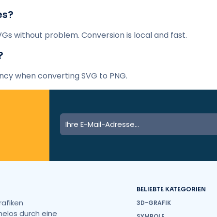
es?
VGs without problem. Conversion is local and fast.
?
ency when converting SVG to PNG.
BELIEBTE KATEGORIEN
rafiken
3D-GRAFIK
helos durch eine
SYMBOLE