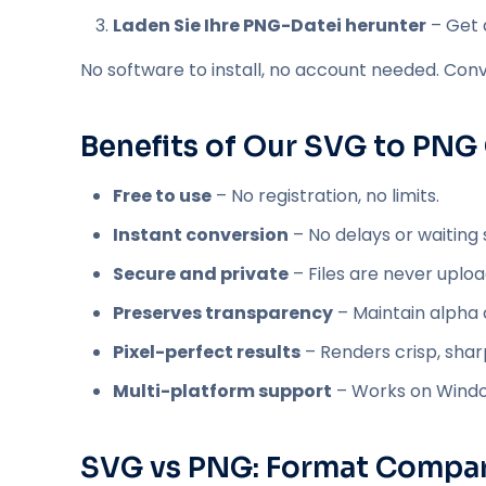
Laden Sie Ihre PNG-Datei herunter
– Get a
No software to install, no account needed. Conv
Benefits of Our SVG to PNG
Free to use
– No registration, no limits.
Instant conversion
– No delays or waiting 
Secure and private
– Files are never uploa
Preserves transparency
– Maintain alpha 
Pixel-perfect results
– Renders crisp, sha
Multi-platform support
– Works on Window
SVG vs PNG: Format Compa