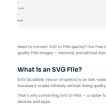
Twitter
Reddit
Need to convert SVG to PNG quickly? Our free o
quality PNG images — instantly and without insta
What is an SVG File?
SVG (Scalable Vector Graphics) is an XML-based 
because it scales infinitely without losing qualit
That’s why converting SVG to PNG — a raster for
devices and apps.