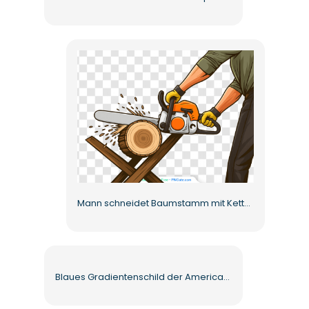
Mann schneidet Baumstamm mit Kettensäge Actionszene Kostenlose PNG
Blaues Gradientenschild der American Academy of Forensic Sciences Kostenloses PNG