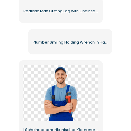
Realistic Man Cutting Log with Chainsaw Action Free PNG
Plumber Smiling Holding Wrench in Hand Free PNG
Lächelnder amerikanischer Klempner im blauen Overall mit Mütze Kostenloses PNG