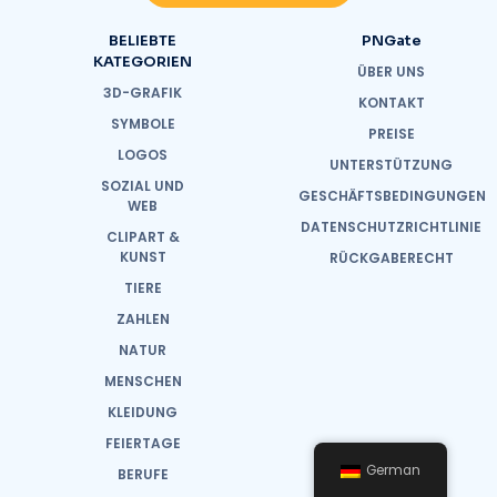
BELIEBTE
PNGate
KATEGORIEN
ÜBER UNS
3D-GRAFIK
KONTAKT
SYMBOLE
PREISE
LOGOS
UNTERSTÜTZUNG
SOZIAL UND
GESCHÄFTSBEDINGUNGEN
WEB
DATENSCHUTZRICHTLINIE
CLIPART &
KUNST
RÜCKGABERECHT
TIERE
ZAHLEN
NATUR
MENSCHEN
KLEIDUNG
FEIERTAGE
German
BERUFE