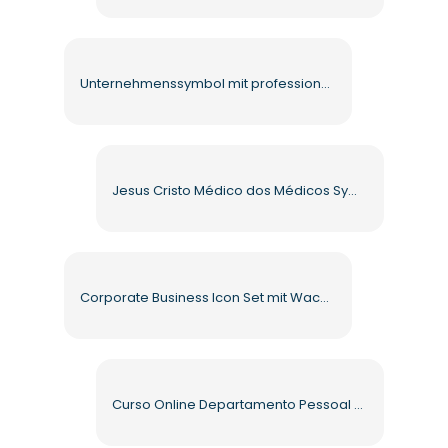
Unternehmenssymbol mit professioneller Figur Kostenloses PNG
Jesus Cristo Médico dos Médicos Symbol des Roten Kreuzes Kostenloses PNG
Corporate Business Icon Set mit Wachstumsdiagramm Kostenloses PNG
Curso Online Departamento Pessoal Banner Kostenloses PNG