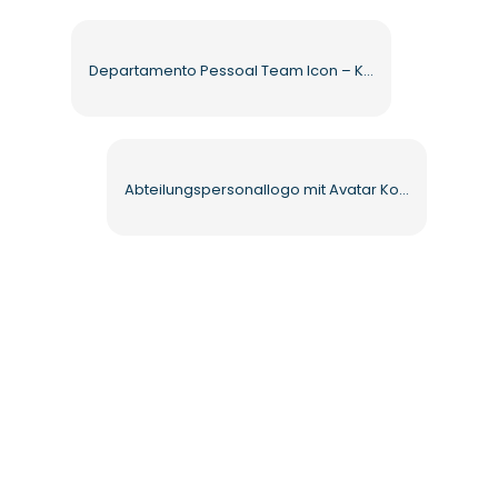
Departamento Pessoal Team Icon – Kostenloses PNG in hoher Qualität
Abteilungspersonallogo mit Avatar Kostenloses PNG