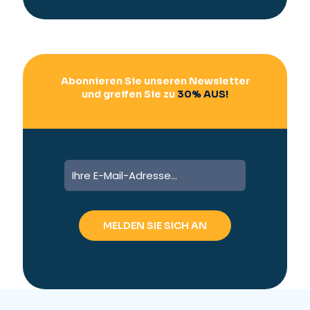
i
v
e
:
Abonnieren Sie unseren Newsletter
und greifen Sie zu
30% AUS!
A
l
t
e
r
n
a
t
i
v
e