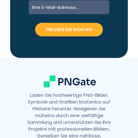
A
l
t
e
r
n
a
t
i
v
e
:
Laden Sie hochwertige PNG-Bilder,
Symbole und Grafiken kostenlos auf
PNGate herunter. Navigieren Sie
mühelos durch eine vielfältige
Sammlung und unterstützen Sie Ihre
Projekte mit professionellen Bildern.
Genießen Sie eine nahtlose,