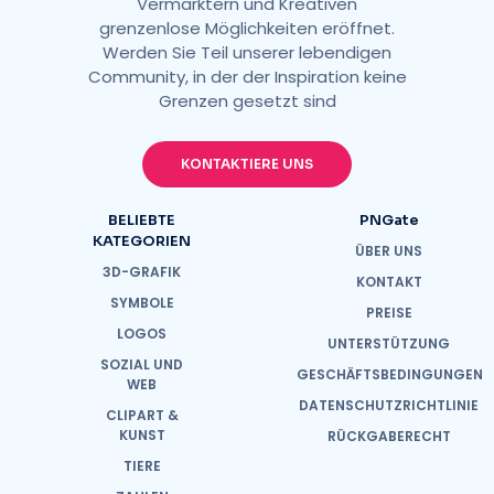
Vermarktern und Kreativen
grenzenlose Möglichkeiten eröffnet.
Werden Sie Teil unserer lebendigen
Community, in der der Inspiration keine
Grenzen gesetzt sind
KONTAKTIERE UNS
BELIEBTE
PNGate
KATEGORIEN
ÜBER UNS
3D-GRAFIK
KONTAKT
SYMBOLE
PREISE
LOGOS
UNTERSTÜTZUNG
SOZIAL UND
GESCHÄFTSBEDINGUNGEN
WEB
DATENSCHUTZRICHTLINIE
CLIPART &
KUNST
RÜCKGABERECHT
TIERE