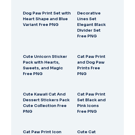
Dog Paw Print Set with
Decorative
Heart Shape and Blue
Lines Set
Variant Free PNG
Elegant Black
Divider Set
Free PNG
Cute Unicorn Sticker
Cat Paw Print
Pack with Hearts,
and Dog Paw
Sweets, and Magic
Prints Free
Free PNG
PNG
Cute Kawaii Cat And
Cat Paw Print
Dessert Stickers Pack
Set Black and
Cute Collection Free
Pink Icons
PNG
Free PNG
Cat Paw Print Icon
Cute Cat