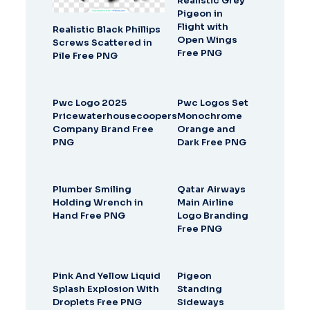
Realistic Grey
Pigeon in
Flight with
Realistic Black Phillips
Open Wings
Screws Scattered in
Free PNG
Pile Free PNG
Pwc Logo 2025
Pwc Logos Set
Pricewaterhousecoopers
Monochrome
Company Brand Free
Orange and
PNG
Dark Free PNG
Plumber Smiling
Qatar Airways
Holding Wrench in
Main Airline
Hand Free PNG
Logo Branding
Free PNG
Pink And Yellow Liquid
Pigeon
Splash Explosion With
Standing
Droplets Free PNG
Sideways