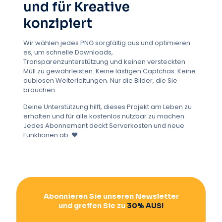
Restaurants
Kinder
und für Kreative
Militärische Auszeichnungen
Ausbildung
konzipiert
Auszeichnungen
Frauen
PNG
Wir wählen jedes PNG sorgfältig aus und optimieren
Hochschule
Fastfood
Markenbildung
es, um schnelle Downloads,
Einzelhandel
Digital
Multimedia
Transparenzunterstützung und keinen versteckten
Müll zu gewährleisten. Keine lästigen Captchas. Keine
App-Entwicklung
Produktivität
dubiosen Weiterleitungen. Nur die Bilder, die Sie
Digitale Vermögenswerte
Geographie
brauchen.
Reisen
Gesundheit und Fitness
Apps
Deine Unterstützung hilft, dieses Projekt am Leben zu
erhalten und für alle kostenlos nutzbar zu machen.
Getränkewerbung
Reisen und Transport
Jedes Abonnement deckt Serverkosten und neue
Getränke
Niedlich
Emotionen
Alkohol
Funktionen ab. ❤️
Luxus
Branchen und Ausrüstung
Parteien
Veranstaltungen
Modern
Farben
Kreisförmige Formen
Grafikdesign
Lieferservice
E-Commerce
Wissenschaft
Abonnieren Sie unseren Newsletter
Tierwelt
Niedliche Charaktere
Kawaii
und greifen Sie zu
30% AUS!
Kinder
Lebensmittelgeschäft
Mobile Geräte