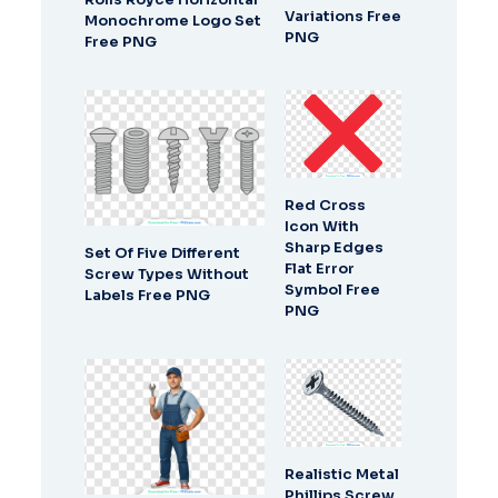
Variations Free
Monochrome Logo Set
PNG
Free PNG
Red Cross
Icon With
Sharp Edges
Set Of Five Different
Flat Error
Screw Types Without
Symbol Free
Labels Free PNG
PNG
Realistic Metal
Phillips Screw