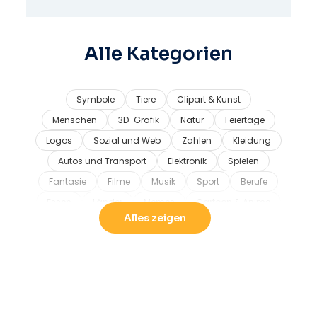
Alle Kategorien
Symbole
Tiere
Clipart & Kunst
Menschen
3D-Grafik
Natur
Feiertage
Logos
Sozial und Web
Zahlen
Kleidung
Autos und Transport
Elektronik
Spielen
Fantasie
Filme
Musik
Sport
Berufe
Essen
Länder
Memes
Cartoon & Anime
Alles zeigen
Industrie und Ausrüstung
Politik
Büro & Schreibwaren
Spielzeug
Modelle
Muster
4. Juli
Abstrakte Formen
Pfeile
Herbst
Babyparty
Hintergründe
Luftballons
Geburtstag
Vögel
Bücher