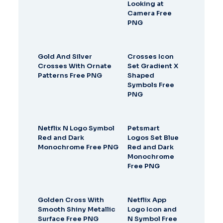
Looking at
Camera Free
PNG
Gold And Silver
Crosses Icon
Crosses With Ornate
Set Gradient X
Patterns Free PNG
Shaped
Symbols Free
PNG
Netflix N Logo Symbol
Petsmart
Red and Dark
Logos Set Blue
Monochrome Free PNG
Red and Dark
Monochrome
Free PNG
Golden Cross With
Netflix App
Smooth Shiny Metallic
Logo Icon and
Surface Free PNG
N Symbol Free