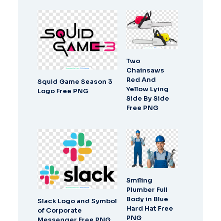
Two
Chainsaws
Red And
Squid Game Season 3
Yellow Lying
Logo Free PNG
Side By Side
Free PNG
Smiling
Plumber Full
Body in Blue
Slack Logo and Symbol
Hard Hat Free
of Corporate
PNG
Messenger Free PNG