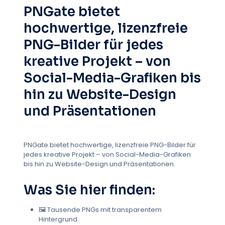
Grenzen
Blasen
Gebäude
PNGate bietet
Schaltflächen (Benutzeroberfläche)
Kalender
hochwertige, lizenzfreie
Häkchen
Weihnachten
Kreise
Uhr
PNG-Bilder für jedes
Wolken
Kaffeetasse
Münzen
kreative Projekt – von
Kreuzmarkierungen (X)
Kronen
Cursor
Social-Media-Grafiken bis
Diamanten
Getränke
Ostern
hin zu Website-Design
Explosionen
Augen
Feuer
Flaggen
und Präsentationen
Blumenmuster
Blumen
Rahmen
Früchte
Möbel
Getriebe
Geometrische Muster
Geometrische Formen
PNGate bietet hochwertige, lizenzfreie PNG-Bilder für
Geschenke
Leuchteffekte
Abschluss
jedes kreative Projekt – von Social-Media-Grafiken
bis hin zu Website-Design und Präsentationen.
Halloween
Handgezeichnet
Hände
Herzen
Geschirr
Laptops
Blätter
Was Sie hier finden:
Glühbirnen
Lichteffekte
Linien
🖼️ Tausende PNGs mit transparentem
Ladeindikatoren
Standort-Pin
Lupe
Hintergrund
Karten
Medaillen
Mikrofon