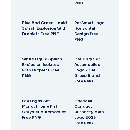
PNG
Blue And Green Liquid
PetSmart Logo
Splash Explosion With
Horizontal
Droplets Free PNG
Design Free
PNG
White Liquid Splash
Fiat Chrysler
Explosion Isolated
Automobiles
with Droplets Free
Logo – Car
PNG
Group Brand
Free PNG
Fca Logos Set
Financial
Monochrome Fiat
Conduct
Chrysler Automobiles
Authority Main
Free PNG
Logo 2025
Free PNG