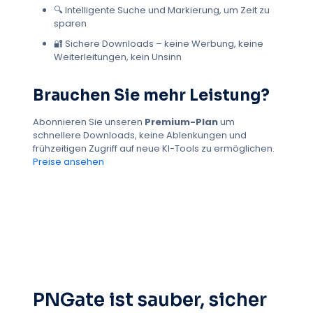
🔍 Intelligente Suche und Markierung, um Zeit zu
Religiöse Kunstwerke
Geschäft
Fitness
sparen
Inspirierend
Motivierend
Digitales Marketing
🔐 Sichere Downloads – keine Werbung, keine
Familie
Finanzprodukte
Feier
Schutz
Weiterleitungen, kein Unsinn
E-Commerce
Drachen
Valentinstag
Schneeflocken
Schneeflocke
Schnee
Brauchen Sie mehr Leistung?
Jahreszeiten
Design
PNG-Bilder
Länder
Abonnieren Sie unseren
Premium-Plan
um
Engel
Militär
Fahrzeuge
Blut
Horror
schnellere Downloads, keine Ablenkungen und
frühzeitigen Zugriff auf neue KI-Tools zu ermöglichen.
Schuhe
Clipartsart & Kunst
Transport
Preise ansehen
Charaktere
2D-Grafiken
Emojis
Liebe
Urlaub
Diamant
Ausführungen
Alles Gute zum Geburtstag
Feierlichkeiten
Symbole
Objekte
Transport
Grün
Herunterladbare Produkte
Puppen
Kuchen
Kuchen
Marketing
Waffen
Computer
Digitale Kunst
Humor
Wellness
Grafik
PNGate ist sauber, sicher