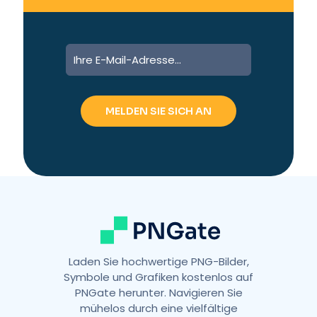
Designprojekte
Snacks
Reisemarken
App-Symbol
Aufkleber
Ausschnitt
A
Karten
Party
Auswirkungen
Formen
l
Krone
Religiöse Symbole
Kartenillustration
t
e
Grußkarten
Besonderer Anlass
r
Romantische Kunst
Kinderkunst
Muttertag
n
a
Grafische Elemente
Geschichte
t
Unternehmensbranding
i
v
e
:
Laden Sie hochwertige PNG-Bilder,
Symbole und Grafiken kostenlos auf
PNGate herunter. Navigieren Sie
mühelos durch eine vielfältige