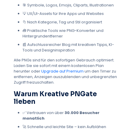
🎯 Symbole, Logos, Emojis, Cliparts, Illustrationen
Minimalistisch
Geld
Mond
Gebirge
💡 UX/UI-Assets für Ihre Apps und Websites
Musiknoten
Musikinstrumente
Neujahr
📁 Nach Kategorie, Tag und Stil organisiert
Haustiere
Telefone
Pizzastück
Pflanzen
🧰 Praktische Tools wie PNG-Konverter und
Retro
Bänder
Roboter
Schulbedarf
Hintergrundentferner
Suchsymbole
Schatten
Silhouetten
📰 Aufschlussreicher Blog mit kreativen Tipps, KI-
Tools und Designinspiration
Himmel
Rauch
Funkelt
Lautsprecher
Sprechblasen
Spritzer
Frühling
Alle PNGs sind für den sofortigen Gebrauch optimiert.
Laden Sie sie sofort mit einem kostenlosen Plan
St. Patrick's Day
Sterne
Sommer
Sonne
herunter oder
Upgrade auf Premium
um den Timer zu
Danksagung
Texturen
Werkzeuge
entfernen, Anzeigen auszublenden und unbegrenzten
Zugriff freizuschalten.
Bäume
Trophäen
Valentinstag
Warum Kreative PNGate
Gemüse
Jahrgang
Warnsignale
lieben
Wasser
Aquarell
Hochzeit
WLAN-Symbol
Weinglas
Winter
Emoji
✅ Vertrauen von über
30.000 Besucher
monatlich
Technologie
Mode
Zubehör
Marken
🚀 Schnelle und leichte Site – kein Aufblähen
Gesundheit
Gesundheit und Wellness