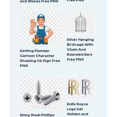
Free PNG
and Gloves Free PNG
Silver Hanging
Birdcage With
Chain And
Smiling Plumber
Rounded Bars
Cartoon Character
Free PNG
Showing Ok Sign Free
PNG
Rolls Royce
Logo Set
Golden and
Shiny Steel Phillips