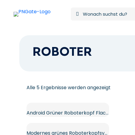
ROBOTER
Nach
Alle 5 Ergebnisse werden angezeigt
neuesten
sortiert
Android Grüner Roboterkopf Flaches Design Kostenloses PNG
Modernes grünes Roboterkopfsymbol für Android Kostenloses PNG