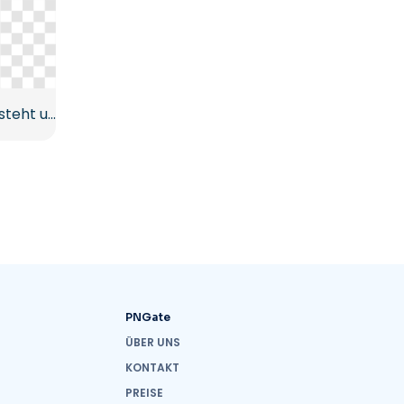
Eisbär, der auf zwei Beinen steht und winkt Kostenloses PNG
PNGate
ÜBER UNS
KONTAKT
PREISE