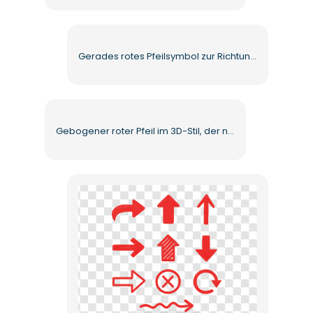
Gerades rotes Pfeilsymbol zur Richtungsführung Kostenloses PNG
Gebogener roter Pfeil im 3D-Stil, der nach rechts zeigt. Kostenloses PNG