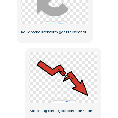
ReCaptcha Kreisförmiges Pfeilsymbol in Blau und Grau Kostenloses PNG
Abbildung eines gebrochenen roten Pfeils für das Konzept des finanziellen Verlusts Kostenloses PNG