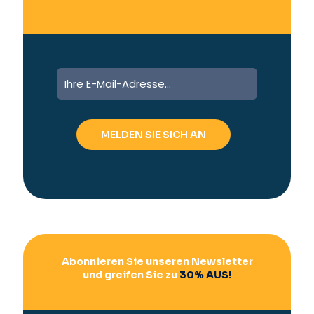
A
l
t
e
r
n
a
t
i
v
e
:
Abonnieren Sie unseren Newsletter
und greifen Sie zu
30% AUS!