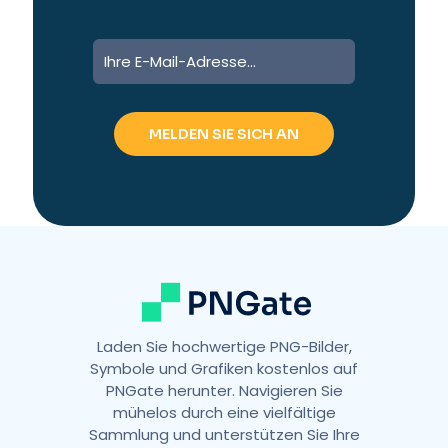
A
l
t
e
r
n
a
t
i
v
e
:
Laden Sie hochwertige PNG-Bilder,
Symbole und Grafiken kostenlos auf
PNGate herunter. Navigieren Sie
mühelos durch eine vielfältige
Sammlung und unterstützen Sie Ihre