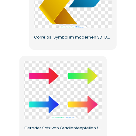
Correios-Symbol im modernen 3D-Design, kostenloses PNG
Gerader Satz von Gradientenpfeilen für die Vorwärtsrichtung Kostenloses PNG