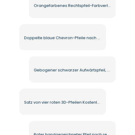
Orangefarbenes Rechtspfeil-Farbverlaufssymbol für die weiche Benutzeroberfläche, kostenloses PNG
Doppelte blaue Chevron-Pfeile nach rechts, geometrisch, flach, kostenloses PNG
Gebogener schwarzer Aufwärtspfeil, handgezeichnet, minimalistisch, kostenloses PNG
Satz von vier roten 3D-Pfeilen Kostenlose PNG
Roter handgezeichneter Pfeil nach rechts, kostenloses PNG