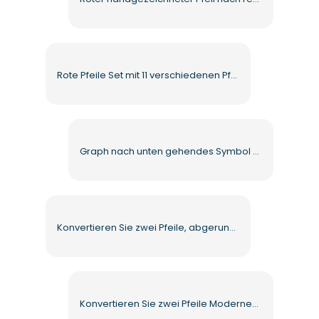
Rote Pfeile Set mit 11 verschiedenen Pfeilen Kostenlose PNG
Graph nach unten gehendes Symbol – Hochwertiges kostenloses PNG
Konvertieren Sie zwei Pfeile, abgerundetes quadratisches Symbol, kostenloses PNG
Konvertieren Sie zwei Pfeile Modernes Farbverlaufssymbol Kostenloses PNG