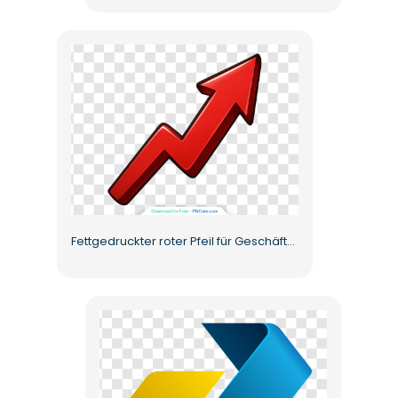
Fettgedruckter roter Pfeil für Geschäftswachstum Kostenloses PNG