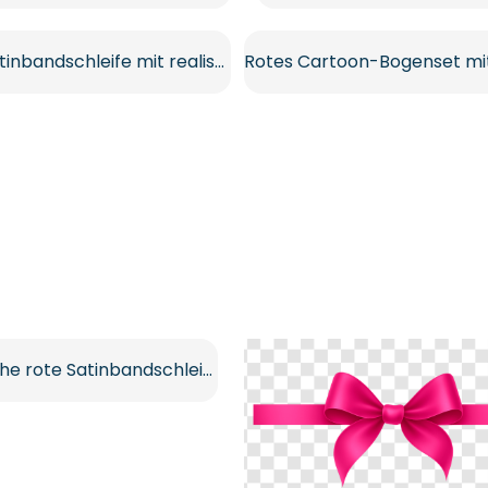
Rosa Satinbandschleife mit realistischer Textur Kostenloses PNG
Realistische rote Satinbandschleife Geschenkdekoration Kostenlose PNG