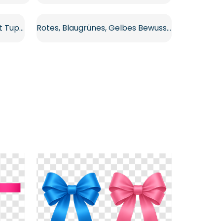
Rotes Cartoon-Bogenset mit Tupfen Kostenloses PNG
Rotes, Blaugrünes, Gelbes Bewusstseinsbandset Kostenloses PNG