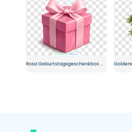
Rosa Geburtstagsgeschenkbox mit weicher Schleife Kostenloses PNG