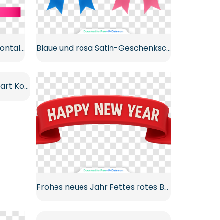
Rosa Band und Schleife Horizontale Dekoration Kostenlose PNG
Blaue und rosa Satin-Geschenkschleifen Kostenloses PNG
Bunte Geschenkboxen Clipart Kostenlose PNG
Frohes neues Jahr Fettes rotes Band-Banner Kostenloses PNG