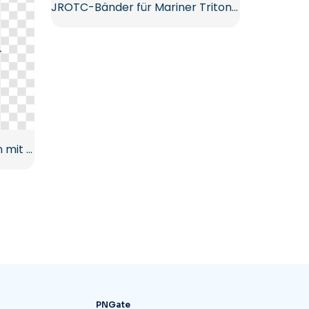
JROTC-Bänder für Mariner Tritons – Kostenlose PNG-Bilder herunterladen
Goldene Weihnachtsglocken mit rotem Band und Kiefer Kostenloses PNG
PNGate