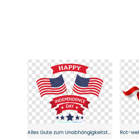
Alles Gute zum Unabhängigkeitstag, zwei amerikanische Flaggen und Bänder, kostenloses PNG