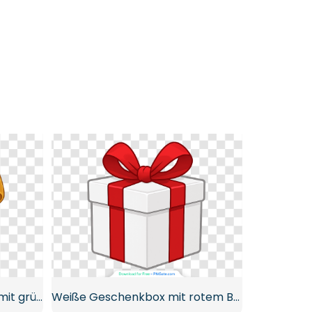
Elegante goldene Schleife mit grünen Tannennadeln und Kugeln Kostenloses PNG
Weiße Geschenkbox mit rotem Band und Schleife Kostenloses PNG