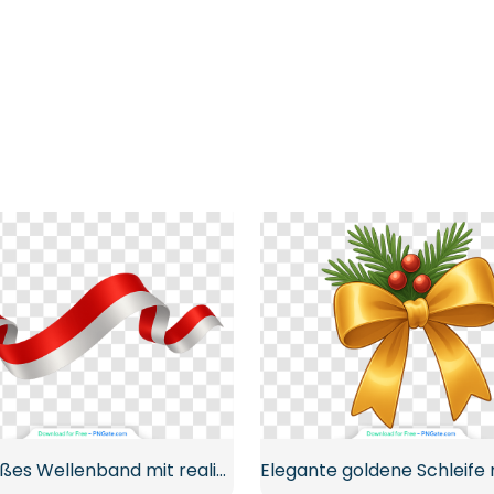
Rot-weißes Wellenband mit realistischem Glanz Kostenloses PNG