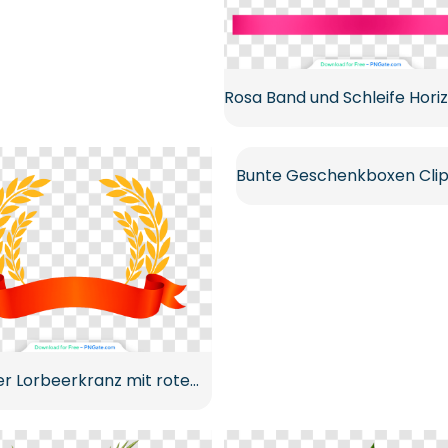
Goldener Lorbeerkranz mit rotem Bannerband Kostenloses PNG