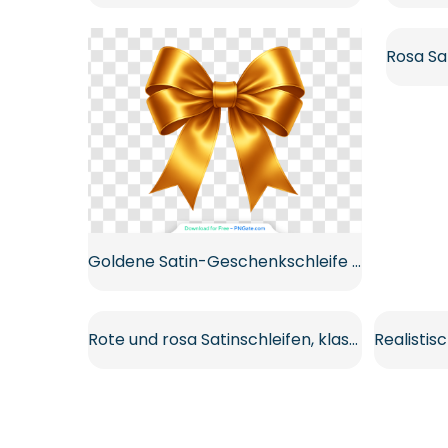
Goldene Satin-Geschenkschleife mit Doppelschleifen Kostenloses PNG
Rote und rosa Satinschleifen, klassisches und gepunktetes Muster, kostenloses PNG