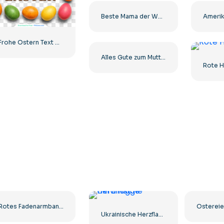
Beste Mama der Welt Schwarzes minimalistisches Design Kostenloses PNG
Frohe Ostern Text mit bunten Ostereiern Kostenlose PNG
Alles Gute zum Muttertag Papierschnitt Herz Kostenlose PNG
Rote H
Rotes Fadenarmband für Glück PNG-Bild Kostenloses PNG
Ukrainische Herzflagge