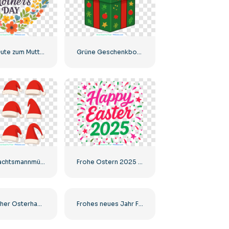
Alles Gute zum Muttertag, Blumenherz-Illustration, kostenloses PNG
Grüne Geschenkbox mit Feiertagsmuster und leuchtend roter Schleife Kostenloses PNG
Weihnachtsmannmützen Set mit neun Mützen Kostenlose PNG
Frohe Ostern 2025 Illustration mit Konfetti Kostenloses PNG
Niedlicher Osterhase, der lächelnd buntes Ei hält Kostenlose PNG
Frohes neues Jahr Fettes rotes Band-Banner Kostenloses PNG