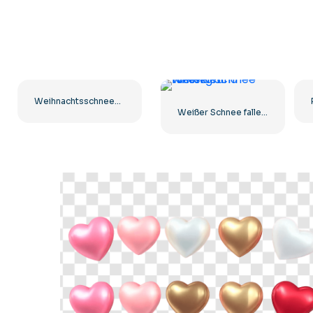
Weihnachtsschneemann mit rotem Schal und Fäustlingen Kostenloses PNG
Weißer Schnee fallender Hintergrund