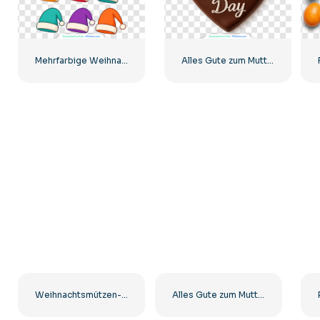
Mehrfarbige Weihnachtsmannmützen Illustrationen Set Kostenlose PNG
Alles Gute zum Muttertag Schokoladenherz Kostenloses PNG
Weihnachtsmützen-Set mit realistischen Hüten Kostenlose PNG
Alles Gute zum Muttertag 3D Ballon Herz Kostenlose PNG