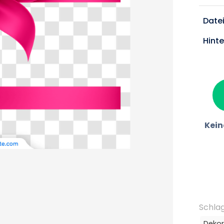
Date
Hint
Kein
Schla
Dekor