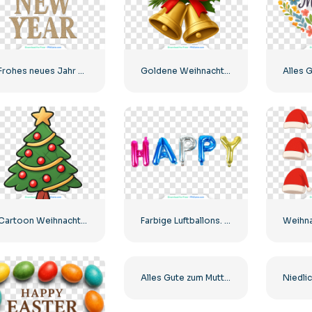
Frohes neues Jahr Gold Glitter Text Kostenlose PNG
Goldene Weihnachtsglocken mit rotem Band und Kiefer Kostenloses PNG
Cartoon Weihnachtsbaum mit Sternspitze Kostenloses PNG
Farbige Luftballons. Fröhlicher Text
Alles Gute zum Muttertag Papierschnitt Herz Kostenlose PNG