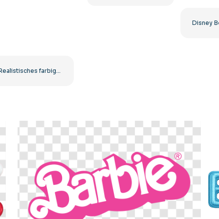
Realistisches farbiges Weihnachtsmannmützen-Set Kostenloses PNG