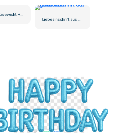
Disney Bösewicht Hexe – Bezauberndes Charakterdesign für Ihre Projekte Kostenloser PNG-Download
Liebesinschrift aus goldenen Luftballons