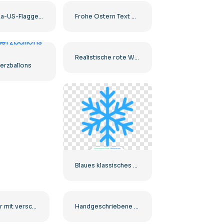
Amerika-US-Flagge in Form eines Herzens
Frohe Ostern Text mit Ostereiern Kostenlose PNG
Realistische rote Weihnachtsmütze Clipart Kostenlose PNG
erzballons
Blaues klassisches Schneeflocken-Symbol
Ostereier mit verschiedenen Mustern und buntem Konfetti Kostenloses PNG
Handgeschriebene schwarze Kalligraphie Frohes neues Jahr Kostenlose PNG