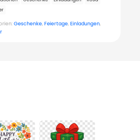
er
orien:
Geschenke
,
Feiertage
,
Einladungen
,
r