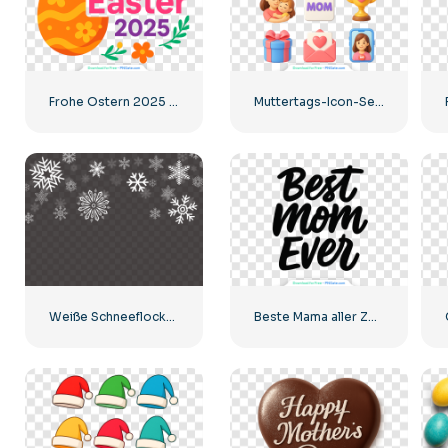
Frohe Ostern 2025 Bunte Helle Karte Kostenlose PNG
Muttertags-Icon-Set, realistisches 3D-Rendering, kostenloses PNG
Weiße Schneeflocken fallende Collage
Beste Mama aller Zeiten Kalligraphische Kunst Kostenlose PNG