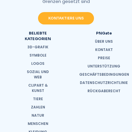
Grenzen gesetzt sind
KONTAKTIERE UNS
BELIEBTE
PNGate
KATEGORIEN
ÜBER UNS
3D-GRAFIK
KONTAKT
SYMBOLE
PREISE
LOGOS
UNTERSTÜTZUNG
SOZIAL UND
GESCHÄFTSBEDINGUNGEN
WEB
DATENSCHUTZRICHTLINIE
CLIPART &
KUNST
RÜCKGABERECHT
TIERE
ZAHLEN
NATUR
MENSCHEN
KLEIDUNG