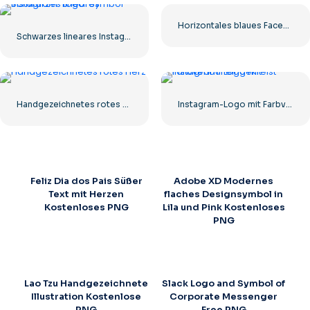
Horizontales blaues Facebook-Logo
Schwarzes lineares Instagram-Logo-Symbol
Handgezeichnetes rotes Herz
Instagram-Logo mit Farbverlauf eingekreist
Feliz Dia dos Pais Süßer
Adobe XD Modernes
Text mit Herzen
flaches Designsymbol in
Kostenloses PNG
Lila und Pink Kostenloses
PNG
Lao Tzu Handgezeichnete
Slack Logo and Symbol of
Illustration Kostenlose
Corporate Messenger
PNG
Free PNG