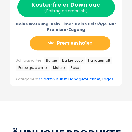
Kostenfreier Download
t
o
e
a
e
k
s
m
(Beitrag erforderlich)
r
t
m
)
Keine Werbung. Kein Timer. Keine Beiträge. Nur
Premium-Zugang
Premium holen
Schlagwörter:
Barbie
Barbie-Logo
handgemalt
Farbe gezeichnet
Malerei
Rosa
Kategorien:
Clipart & Kunst
,
Handgezeichnet
,
Logos