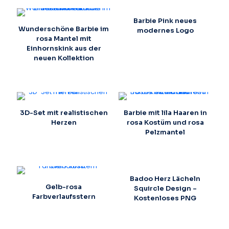
Barbie Pink neues
Wunderschöne Barbie im
modernes Logo
rosa Mantel mit
Einhornskink aus der
neuen Kollektion
3D-Set mit realistischen
Barbie mit lila Haaren in
Herzen
rosa Kostüm und rosa
Pelzmantel
Badoo Herz Lächeln
Gelb-rosa
Squircle Design –
Farbverlaufsstern
Kostenloses PNG