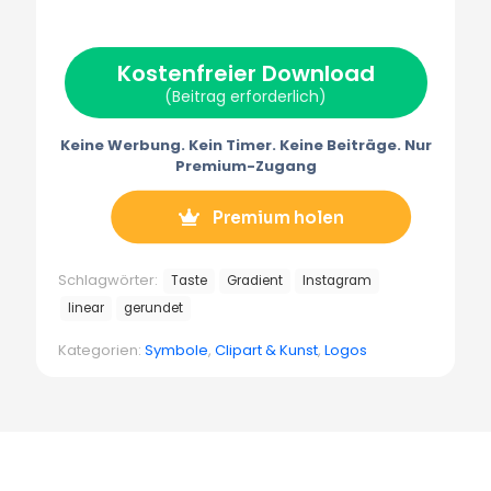
T
c
n
a
l
w
e
t
i
e
i
b
e
l
g
t
o
r
r
Kostenfreier Download
t
o
e
a
e
k
s
m
(Beitrag erforderlich)
r
t
m
)
Keine Werbung. Kein Timer. Keine Beiträge. Nur
Premium-Zugang
Premium holen
Schlagwörter:
Taste
Gradient
Instagram
linear
gerundet
Kategorien:
Symbole
,
Clipart & Kunst
,
Logos