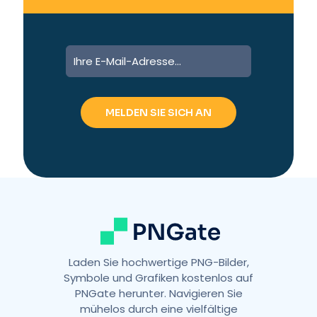
A
l
t
e
r
n
a
t
i
v
e
:
Laden Sie hochwertige PNG-Bilder,
Symbole und Grafiken kostenlos auf
PNGate herunter. Navigieren Sie
mühelos durch eine vielfältige