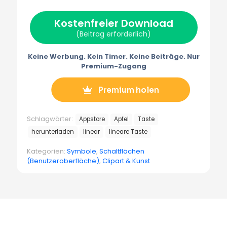
w
e
t
i
e
i
b
e
l
g
t
o
r
r
Kostenfreier Download
t
o
e
a
e
k
s
m
(Beitrag erforderlich)
r
t
m
)
Keine Werbung. Kein Timer. Keine Beiträge. Nur
Premium-Zugang
Premium holen
Schlagwörter:
Appstore
Apfel
Taste
herunterladen
linear
lineare Taste
Kategorien:
Symbole
,
Schaltflächen
(Benutzeroberfläche)
,
Clipart & Kunst