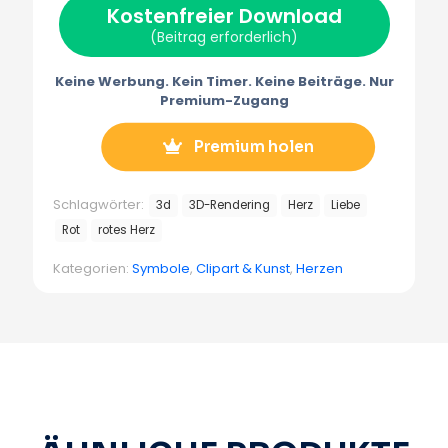
Kostenfreier Download
t
o
e
a
e
k
s
m
(Beitrag erforderlich)
r
t
m
)
Keine Werbung. Kein Timer. Keine Beiträge. Nur
Premium-Zugang
Premium holen
Schlagwörter:
3d
3D-Rendering
Herz
Liebe
Rot
rotes Herz
Kategorien:
Symbole
,
Clipart & Kunst
,
Herzen