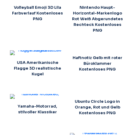
Volleyball Emoji 3D Lila
Nintendo Haupt-
Farbverlauf Kostenloses
Horizontal-Markenlogo
PNG
Rot Weiß Abgerundetes
Rechteck Kostenloses
PNG
Haftnotiz Gelb mit roter
USA Amerikanische
Büroklammer
Flagge 3D realistische
Kostenloses PNG
Kugel
Ubuntu Circle Logo in
Yamaha-Motorrad,
Orange, Rot und Gelb
stilvoller Klassiker
Kostenloses PNG