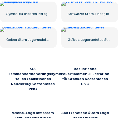
Symbol für lineares Instagram-Logo mit Farbverlauf
Schwarzer Stern, Linear, Icon
Gelber Stern abgerundetes Symbol
Gelbes, abgerundetes Sternsymbol
3D-
Realistische
Familienversicherungssymbol
Feuerflammen-Illustration
Helles realistisches
für Grafiken Kostenloses
Rendering Kostenloses
PNG
PNG
Adobe-Logo mit rotem
San Francisco 49ers Logo
Text, hochwertiges
Hohe Qualität