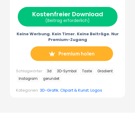
w
e
t
i
e
i
b
e
l
g
t
o
r
r
Kostenfreier Download
t
o
e
a
e
k
s
m
(Beitrag erforderlich)
r
t
m
)
Keine Werbung. Kein Timer. Keine Beiträge. Nur
Premium-Zugang
Premium holen
Schlagwörter:
3d
3D-Symbol
Taste
Gradient
Instagram
gerundet
Kategorien:
3D-Grafik
,
Clipart & Kunst
,
Logos