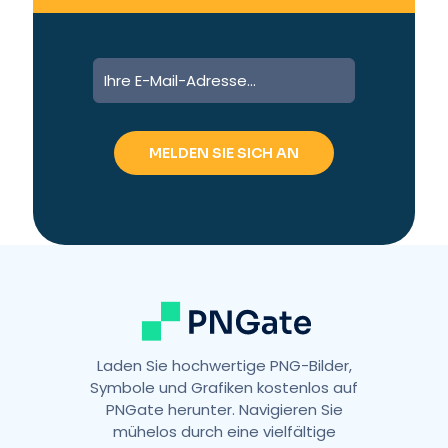
A
l
t
e
r
n
a
t
i
v
e
:
Laden Sie hochwertige PNG-Bilder,
Symbole und Grafiken kostenlos auf
PNGate herunter. Navigieren Sie
mühelos durch eine vielfältige