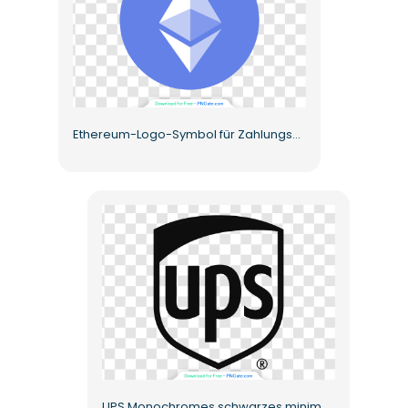
Ethereum-Logo-Symbol für Zahlungsmethode Kostenloses PNG
UPS Monochromes schwarzes minimalistisches Logo Kostenloses PNG