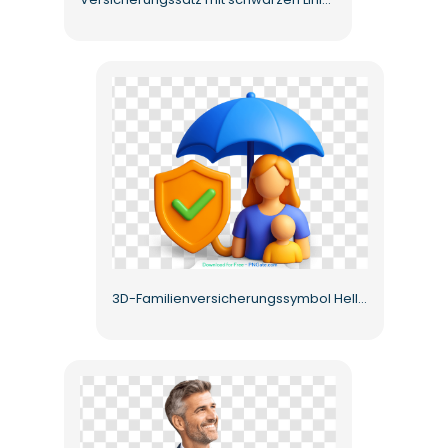
3D-Familienversicherungssymbol Helles realistisches Rendering Kostenloses PNG