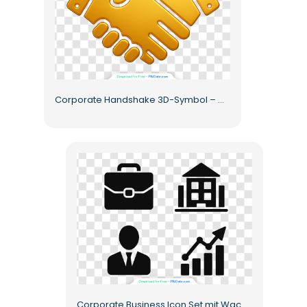
Corporate Handshake 3D-Symbol – Geschäftssymbol Kostenloses PNG
Corporate Business Icon Set mit Wachstumsdiagramm Kostenloses PNG