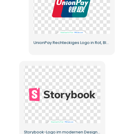
UnionPay Rechteckiges Logo in Rot, Blau und Grün Kostenloses PNG
Storybook-Logo im modernen Design mit rosa Buchstaben S, kostenloses PNG