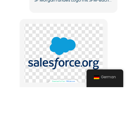
JP Morgan rundes Logo mit JPM-Buchstaben Kostenloses PNG
German
Salesforce-Logotext und Cloud-Symbol – kostenloser PNG-Download in hoher Qualität