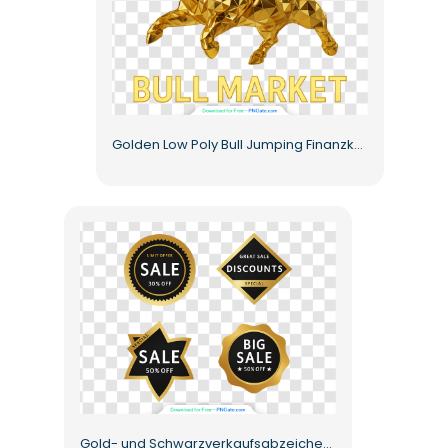
Golden Low Poly Bull Jumping Finanzkonzept Kostenlose PNG
Gold- und Schwarzverkaufsabzeichenpaket mit Sonderrabatten Kostenloses PNG