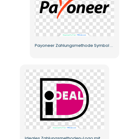
Payoneer Zahlungsmethode Symbol Kostenloses PNG
Ideales Zahlungsmethoden-Logo mit hochwertigem transparentem Hintergrund, kostenloses PNG