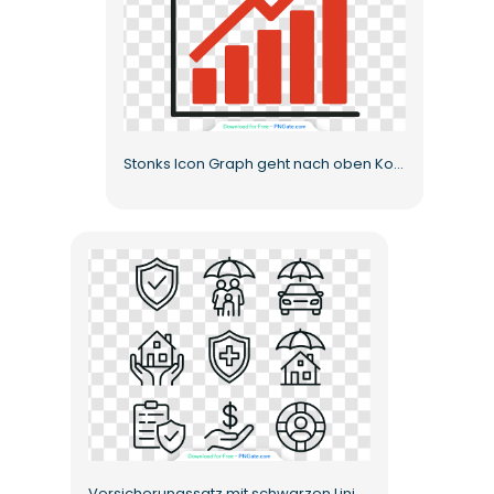
Stonks Icon Graph geht nach oben Kostenloses PNG
Versicherungssatz mit schwarzen Liniensymbolen Kostenloses PNG