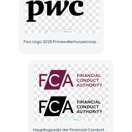
Pwc Logo 2025 Pricewaterhousecoopers Company Brand Free PNG
Hauptlogosatz der Financial Conduct Authority Monochrom Kostenloses PNG