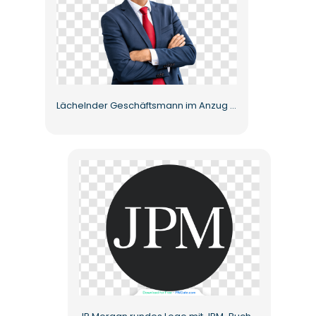
Lächelnder Geschäftsmann im Anzug mit roter Krawatte Kostenloses PNG