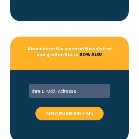
a
t
i
v
e
:
Abonnieren Sie unseren Newsletter
und greifen Sie zu
30% AUS!
A
l
t
e
r
n
a
t
i