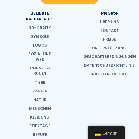
BELIEBTE
PNGate
KATEGORIEN
ÜBER UNS
3D-GRAFIK
KONTAKT
SYMBOLE
PREISE
LOGOS
UNTERSTÜTZUNG
SOZIAL UND
GESCHÄFTSBEDINGUNGEN
WEB
DATENSCHUTZRICHTLINIE
CLIPART &
KUNST
RÜCKGABERECHT
TIERE
ZAHLEN
NATUR
MENSCHEN
KLEIDUNG
FEIERTAGE
German
BERUFE