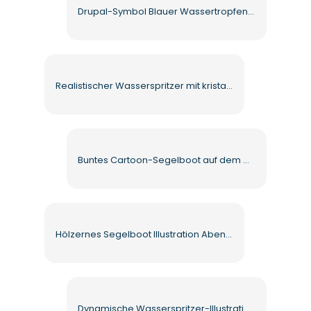
Drupal-Symbol Blauer Wassertropfen-Emblem-Kreis Kostenloses PNG
Realistischer Wasserspritzer mit kristallklaren Tropfen Kostenloses PNG
Buntes Cartoon-Segelboot auf dem Wasser im Sommerstil Kostenloses PNG
Hölzernes Segelboot Illustration Abenteuer Kostenlose PNG
Dynamische Wasserspritzer-Illustration Kostenloses PNG