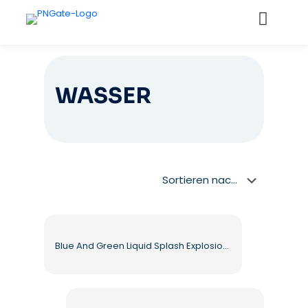
WASSER
Blue And Green Liquid Splash Explosion With Droplets Free PNG