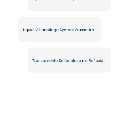
Liquid IV Hauptlogo Symbol Wassertropfen im Sechseck Kostenloses PNG
Transparente Seifenblase mit Reflexionen für kostenloses PNG