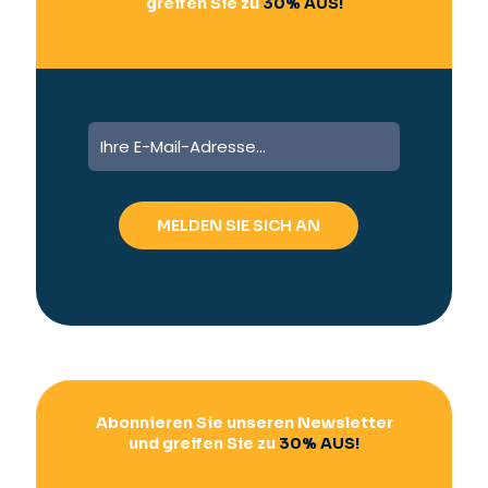
greifen Sie zu
30% AUS!
A
l
t
e
r
n
a
t
i
v
e
:
Abonnieren Sie unseren Newsletter
und greifen Sie zu
30% AUS!