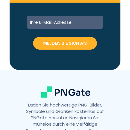
A
l
t
e
r
n
a
t
i
v
e
:
Laden Sie hochwertige PNG-Bilder,
Symbole und Grafiken kostenlos auf
PNGate herunter. Navigieren Sie
mühelos durch eine vielfältige