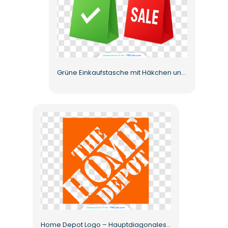
Grüne Einkaufstasche mit Häkchen und Verkaufstaschen Kostenloses PNG
Home Depot Logo – Hauptdiagonales Design im orangefarbenen Quadrat Kostenloser PNG-Download