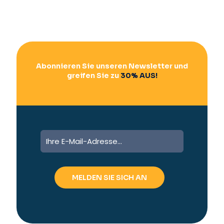
Abonnieren Sie unseren Newsletter und
greifen Sie zu
30% AUS!
A
l
t
e
r
n
a
t
i
v