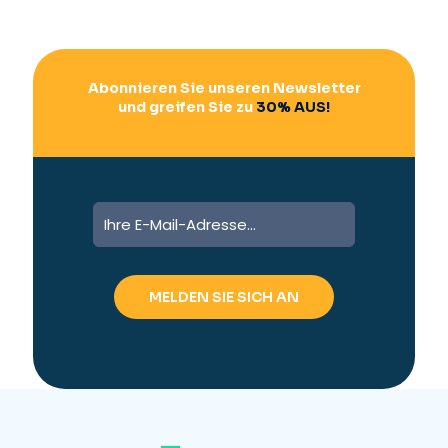
e
:
Abonnieren Sie unseren Newsletter
und greifen Sie zu
30% AUS!
A
l
t
e
r
n
a
t
i
v
e
: