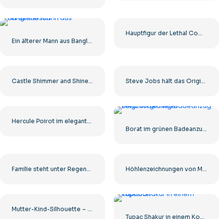
Hauptfigur der Lethal Company zeigt mit dem Finger Kostenloses PNG
Ein älterer Mann aus Bangladesch
Castle Shimmer and Shine House – Wunderschönes Prinzessinnenschloss Kostenloser PNG-Download
Steve Jobs hält das Original-iPhone. Kostenloses PNG
Hercule Poirot im eleganten Anzug Kostenlose PNG
Borat im grünen Badeanzug zeigt Coolness
Familie steht unter Regenschirmversicherungsillustration Kostenloses PNG
Höhlenzeichnungen von Menschen und Tieren Kostenlose PNG
Mutter-Kind-Silhouette – Kostenloses PNG in hoher Qualität
Tupac Shakur in einem Kopftuch