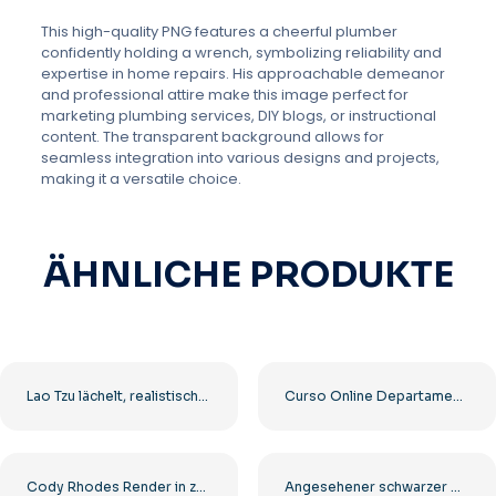
This high-quality PNG features a cheerful plumber
confidently holding a wrench, symbolizing reliability and
expertise in home repairs. His approachable demeanor
and professional attire make this image perfect for
marketing plumbing services, DIY blogs, or instructional
content. The transparent background allows for
seamless integration into various designs and projects,
making it a versatile choice.
ÄHNLICHE PRODUKTE
Lao Tzu lächelt, realistisches 3D-Rendering, kostenloses PNG
Curso Online Departamento Pessoal Banner Kostenloses PNG
Cody Rhodes Render in zwei Posen – Kostenloser PNG-Download für Fans
Angesehener schwarzer Geschäftsmann lächelt in die Kamera Kostenloses PNG