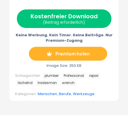
w
e
t
i
e
i
b
e
l
g
t
o
r
r
Kostenfreier Download
t
o
e
a
e
k
s
m
(Beitrag erforderlich)
r
t
m
)
Keine Werbung. Kein Timer. Keine Beiträge. Nur
Premium-Zugang
Premium holen
Image Size: 350 KB
Schlagwörter:
plumber
Professional
repair
lächelnd
tradesman
wrench
Kategorien:
Menschen
,
Berufe
,
Werkzeuge