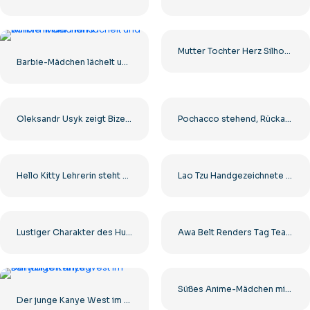
Mutter Tochter Herz Silhouette Symbol Kostenlose PNG
Barbie-Mädchen lächelt und winkt mit der Hand
Oleksandr Usyk zeigt Bizeps vor dem Kampf Kostenloses PNG
Pochacco stehend, Rückansicht mit Schwanz – Kostenloser PNG-Download
Hello Kitty Lehrerin steht mit Zeiger an der Tafel Kostenloses PNG
Lao Tzu Handgezeichnete Illustration Kostenlose PNG
Lustiger Charakter des Hundemanns in zwei Posen Kostenloses PNG
Awa Belt Renders Tag Team PNG – Kostenloser PNG-Download für Ihre Projekte
Süßes Anime-Mädchen mit Schleife und Kleid Kostenloses PNG
Der junge Kanye West im schwarzen Anzug