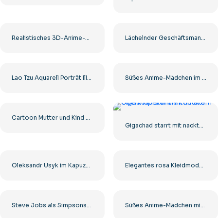
Realistisches 3D-Anime-Mädchen lächelt Kostenloses PNG
Lächelnder Geschäftsmann im Anzug mit roter Krawatte Kostenloses PNG
Lao Tzu Aquarell Porträt Illustration Kostenlose PNG
Süßes Anime-Mädchen im weißen und roten japanischen Kleid Kostenloses PNG
Cartoon Mutter und Kind Bleistift Illustration Kostenlose PNG
Gigachad starrt mit nacktem Oberkörper in die Kamera
Oleksandr Usyk im Kapuzenpullover mit gelben Boxhandschuhen Kostenloses PNG
Elegantes rosa Kleidmodell für Kinder Kostenloses PNG
Steve Jobs als Simpsons-Figur mit iPhone – Kostenloses PNG
Süßes Anime-Mädchen mit schönen großen Augen in einem rosa Kleid Kostenloses PNG