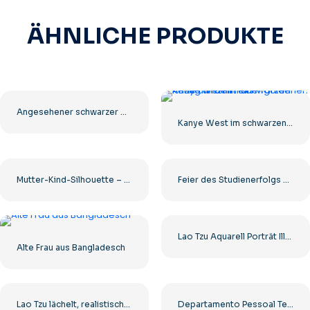
ÄHNLICHE PRODUKTE
Angesehener schwarzer Geschäftsmann lächelt in die Kamera Kostenloses PNG
Kanye West im schwarzen Anzug und mit einer goldenen Kette um den Hals
Mutter-Kind-Silhouette – Kostenloses PNG in hoher Qualität
Feier des Studienerfolgs bei der Abschlussfeier Kostenloses PNG
Lao Tzu Aquarell Porträt Illustration Kostenlose PNG
Alte Frau aus Bangladesch
Lao Tzu lächelt, realistisches 3D-Rendering, kostenloses PNG
Departamento Pessoal Team Icon – Kostenloses PNG in hoher Qualität