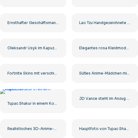
Ernsthafter Geschäftsmann im Anzug blickt in die Ferne Kostenloses PNG
Lao Tzu Handgezeichnete Illustration Kostenlose PNG
Oleksandr Usyk im Kapuzenpullover mit gelben Boxhandschuhen Kostenloses PNG
Elegantes rosa Kleidmodell für Kinder Kostenloses PNG
Fortnite Skins mit verschiedenen Spielcharakteren – Kostenloser PNG-Download
Süßes Anime-Mädchen mit schönen großen Augen in einem rosa Kleid Kostenloses PNG
JD Vance steht im Anzug Bild Kostenloses PNG
Tupac Shakur in einem Kopftuch
Realistisches 3D-Anime-Mädchen lächelt Kostenloses PNG
Hauptfoto von Tupac Shakur mit nacktem Oberkörper