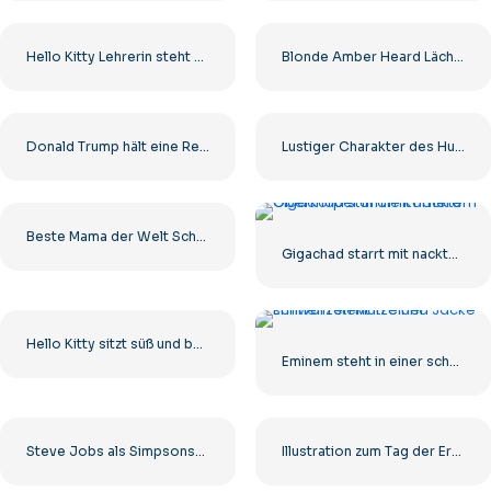
Hello Kitty Lehrerin steht mit Zeiger an der Tafel Kostenloses PNG
Blonde Amber Heard Lächelndes Bild Kostenloses PNG
Donald Trump hält eine Rede Kostenloses PNG
Lustiger Charakter des Hundemanns in zwei Posen Kostenloses PNG
Beste Mama der Welt Schwarzes minimalistisches Design Kostenloses PNG
Gigachad starrt mit nacktem Oberkörper in die Kamera
Hello Kitty sitzt süß und bedeckt ihr Gesicht mit den Händen. Kostenloses PNG
Eminem steht in einer schwarzen Mütze und Jacke
Steve Jobs als Simpsons-Figur mit iPhone – Kostenloses PNG
Illustration zum Tag der Erde mit glücklichen Kindern und Planeten Kostenloses PNG