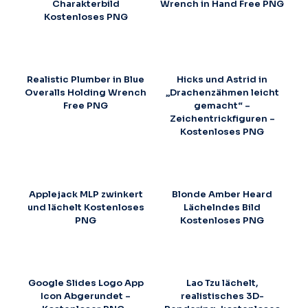
Charakterbild
Wrench in Hand Free PNG
Kostenloses PNG
Realistic Plumber in Blue
Hicks und Astrid in
Overalls Holding Wrench
„Drachenzähmen leicht
Free PNG
gemacht“ –
Zeichentrickfiguren –
Kostenloses PNG
Applejack MLP zwinkert
Blonde Amber Heard
und lächelt Kostenloses
Lächelndes Bild
PNG
Kostenloses PNG
Google Slides Logo App
Lao Tzu lächelt,
Icon Abgerundet –
realistisches 3D-