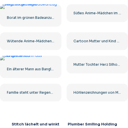
Süßes Anime-Mädchen im weißen und roten japanischen Kleid Kostenloses PNG
Borat im grünen Badeanzug zeigt Coolness
Wütende Anime-Mädchen-Figur Kostenlose PNG
Cartoon Mutter und Kind Bleistift Illustration Kostenlose PNG
Mutter Tochter Herz Silhouette Symbol Kostenlose PNG
Ein älterer Mann aus Bangladesch
Familie steht unter Regenschirmversicherungsillustration Kostenloses PNG
Höhlenzeichnungen von Menschen und Tieren Kostenlose PNG
Stitch lächelt und winkt
Plumber Smiling Holding