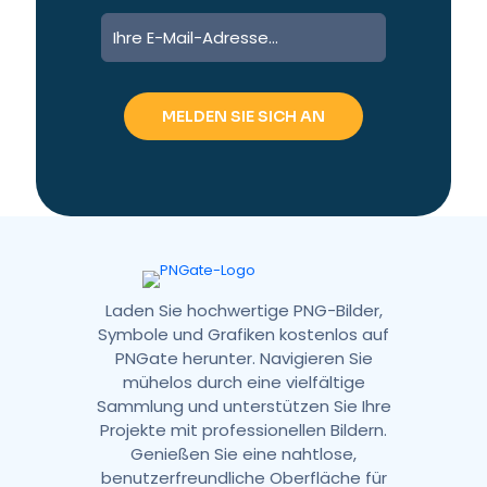
A
l
t
e
r
n
a
t
i
v
e
:
Laden Sie hochwertige PNG-Bilder,
Symbole und Grafiken kostenlos auf
PNGate herunter. Navigieren Sie
mühelos durch eine vielfältige
Sammlung und unterstützen Sie Ihre
Projekte mit professionellen Bildern.
Genießen Sie eine nahtlose,
benutzerfreundliche Oberfläche für