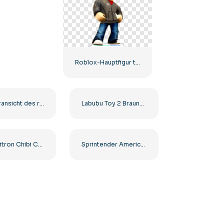
Roblox-Hauptfigur trägt eine Lederjacke und einen gelben Bauhelm
Vorderansicht des roten Crickethelms mit silbernem Gesichtsschutz, kostenloses PNG
Labubu Toy 2 Braune Pelzfigur mit großen Augen Kostenlose PNG
Dynamitron Chibi Charakter mit Schwert Kostenlose PNG
Sprintender American Football-Spieler Silhouette Kostenloses PNG