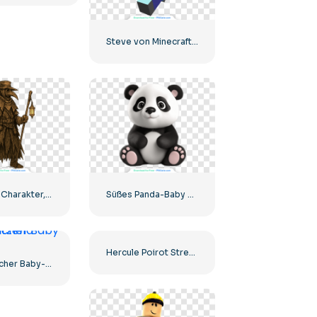
Steve von Minecraft rennt
Pestarzt-Charakter, Gothic-Mittelalter-Stil, Spielillustration, Kostenloses PNG
Süßes Panda-Baby 3D
Hercule Poirot Strenger Detektiv-Look Kostenlose PNG
3D niedlicher Baby-Panda sitzend