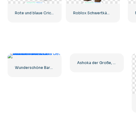
Rote und blaue Crickethelme mit Gesichtsschutz aus Metall Kostenloses PNG
Roblox Schwertkämpfer Avatar Wikinger mit Schwert Kostenloses PNG
Ashoka der Große, vollständiges königliches Porträt, kostenloses PNG
Wunderschöne Barbie im rosa Mantel mit Einhornskink aus der neuen Kollektion