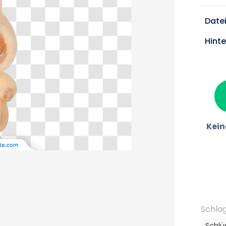
Date
Hint
Kein
Schla
Schlü