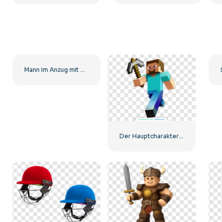
Mann im Anzug mit Vintage-Fernseher als Kopf PNG Kostenlose PNG
Der Hauptcharakter von Minecraft Steve rennt mit einer Spitzhacke in der Hand