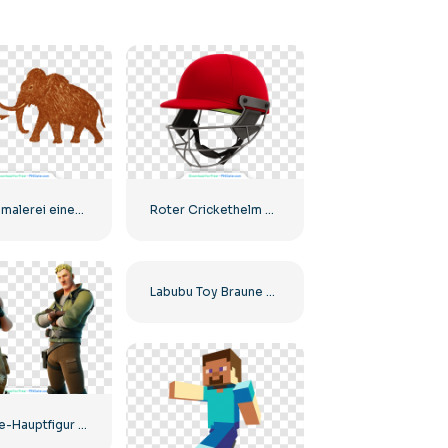
Höhlenmalerei eines Menschen, der ein Mammut jagt Kostenlose PNG
Roter Crickethelm mit Metallgesichtsschutz Kostenloses PNG
Labubu Toy Braune Pelzfigur mit Hasenohren Kostenloses PNG
Fortnite-Hauptfigur in zwei Posen – Kostenloser PNG-Download