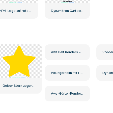
NPM-Logo auf rotem und grünem Hintergrund Kostenloses PNG
Dynamitron Cartoon Ninja Krieger mit Schwertern Kostenlose PNG
Awa Belt Renders – Design der Weltmeisterschaft im Schwergewicht zum kostenlosen PNG-Download
Wikingerhelm mit Hörnern Cartoon Illustration Kostenlose PNG
Gelber Stern abgerundetes Symbol
Awa-Gürtel-Renderings für Frauen-Wrestling – Kostenloser PNG-Download