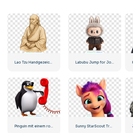
Lao Tzu Handgezeichnete Illustration Kostenlose PNG
Labubu Jump for Joy Spielzeugfigur mit Hasenohren Kostenloses PNG
Pinguin mit einem roten Telefonanruf
Sunny StarScout Trauriges Meme – Mein Kleines Pony Kostenloses PNG