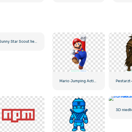
Sunny Star Scout liegt in einer traurigen Pose Kostenloses PNG
Mario Jumping Action Pose Charakter Kostenlose PNG