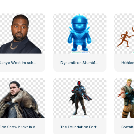
Kanye West im schwarzen Anzug und mit einer goldenen Kette um den Hals
Dynamitron Stumble Blau Leuchtende Zeichentrickfigur Ninja Kostenlose PNG
Jon Snow blickt in die Ferne
The Foundation Fortnite Charakter Skin mit Waffe Kostenloses PNG