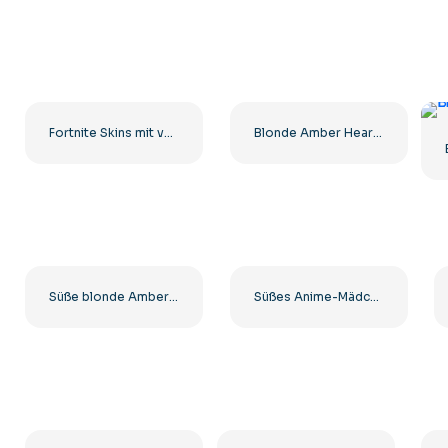
Fortnite Skins mit verschiedenen Spielcharakteren – Kostenloser PNG-Download
Blonde Amber Heard Lächelndes Bild Kostenloses PNG
Süße blonde Amber Heard PNG Kostenlose PNG
Süßes Anime-Mädchen mit schönen großen Augen in einem rosa Kleid Kostenloses PNG