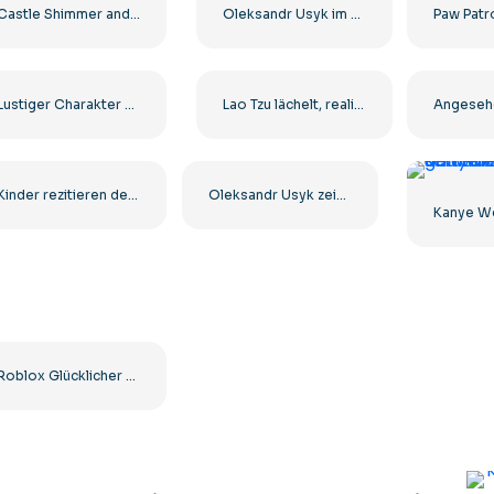
Castle Shimmer and Shine House – Wunderschönes Prinzessinnenschloss Kostenloser PNG-Download
Oleksandr Usyk im Kapuzenpullover mit gelben Boxhandschuhen Kostenloses PNG
Lustiger Charakter des Hundemanns in zwei Posen Kostenloses PNG
Lao Tzu lächelt, realistisches 3D-Rendering, kostenloses PNG
Kinder rezitieren den Koran Bunte Illustration Kostenloses PNG
Oleksandr Usyk zeigt Bizeps vor dem Kampf Kostenloses PNG
Roblox Glücklicher Charakter Springende Illustration Kostenlose PNG