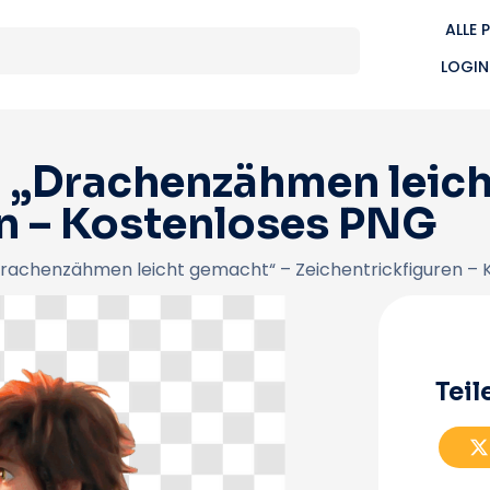
ALLE 
LOGIN
n „Drachenzähmen leic
en – Kostenloses PNG
 „Drachenzähmen leicht gemacht“ – Zeichentrickfiguren –
Teil