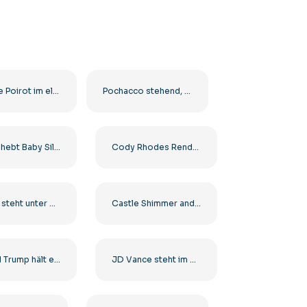
Hercule Poirot im eleganten Anzug Kostenlose PNG
Pochacco stehend, Rückansicht mit Schwanz – Kostenloser PNG-Download
Mutter hebt Baby Silhouette Kostenlose PNG
Cody Rhodes Render in zwei Posen – Kostenloser PNG-Download für Fans
Familie steht unter Regenschirmversicherungsillustration Kostenloses PNG
Castle Shimmer and Shine House PNG – Kostenloses PNG-Bild für Kinder herunterladen
Donald Trump hält eine Rede Kostenloses PNG
JD Vance steht im Anzug Bild Kostenloses PNG