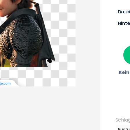
Date
Hint
Kein
Schla
Rüstu