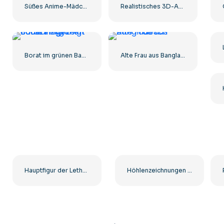
Süßes Anime-Mädchen im weißen und roten japanischen Kleid Kostenloses PNG
Realistisches 3D-Anime-Mädchen lächelt Kostenloses PNG
Borat im grünen Badeanzug zeigt Coolness
Alte Frau aus Bangladesch
Hauptfigur der Lethal Company zeigt mit dem Finger Kostenloses PNG
Höhlenzeichnungen von Menschen und Tieren Kostenlose PNG