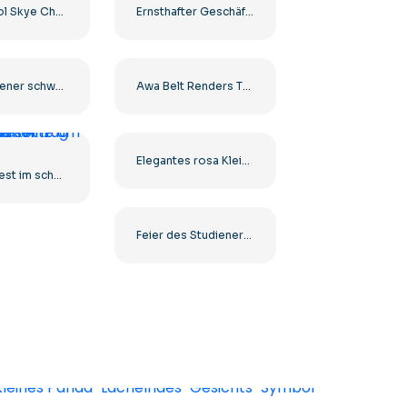
Paw Patrol Skye Charakterbild für Ihre Projekte Kostenloses PNG
Ernsthafter Geschäftsmann im Anzug blickt in die Ferne Kostenloses PNG
Angesehener schwarzer Geschäftsmann lächelt in die Kamera Kostenloses PNG
Awa Belt Renders Tag Team PNG – Kostenloser PNG-Download für Ihre Projekte
Elegantes rosa Kleidmodell für Kinder Kostenloses PNG
Kanye West im schwarzen Anzug und mit einer goldenen Kette um den Hals
Feier des Studienerfolgs bei der Abschlussfeier Kostenloses PNG