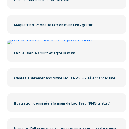
Maquette d'iPhone 15 Pro en main PNG gratuit
La fille Barbie sourit et agite la main
Château Shimmer and Shine House PNG – Télécharger une image PNG gratuite pour les enfants
Illustration dessinée à la main de Lao Tseu (PNG gratuit)
Homme d'affaires souriant en costume avec cravate rouge PNG gratuit