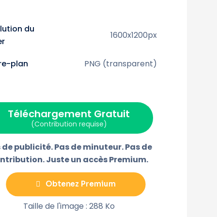
a
a
a
a
g
g
g
g
e
e
e
e
r
r
r
r
lution du
s
s
s
s
1600x1200px
u
u
u
u
er
r
r
r
r
F
P
E
T
a
i
-
é
ère-plan
PNG (transparent)
c
n
m
l
w
e
t
a
é
b
e
i
g
o
r
l
r
o
e
a
k
s
m
t
m
Téléchargement Gratuit
e
(Contribution requise)
 de publicité. Pas de minuteur. Pas de
ntribution. Juste un accès Premium.
Obtenez Premium
Taille de l'image : 288 Ko