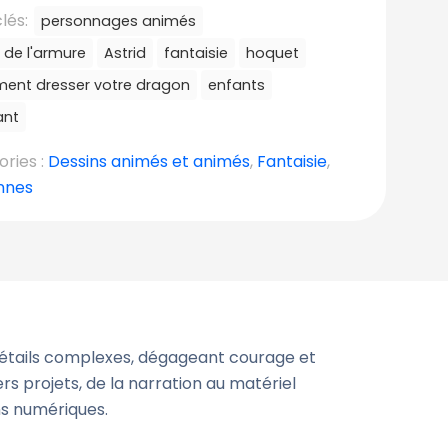
lés:
personnages animés
l de l'armure
Astrid
fantaisie
hoquet
ent dresser votre dragon
enfants
ant
ries :
Dessins animés et animés
,
Fantaisie
,
nnes
détails complexes, dégageant courage et
ers projets, de la narration au matériel
ns numériques.