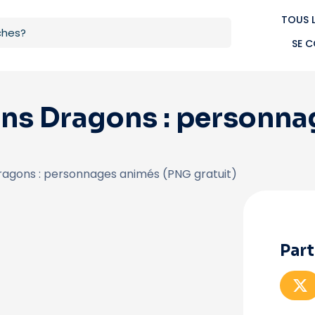
TOUS 
SE 
dans Dragons : personn
Dragons : personnages animés (PNG gratuit)
Part
P
a
r
t