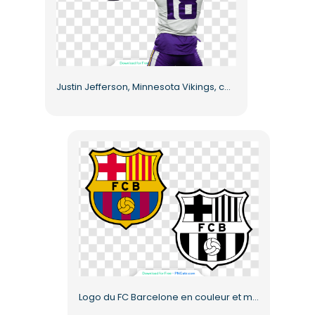
Justin Jefferson, Minnesota Vikings, célèbre son but en PNG gratuit
Logo du FC Barcelone en couleur et monochrome (PNG gratuit)