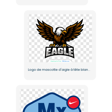
Logo de mascotte d'aigle à tête blanche audacieux avec bannière PNG gratuit