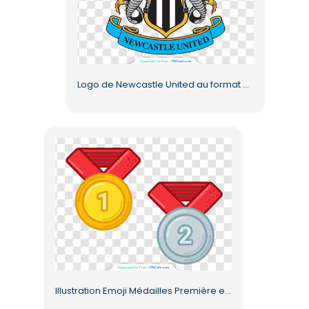
Logo de Newcastle United au format PNG gratuit
Illustration Emoji Médailles Première et Deuxième Place PNG Gratuit