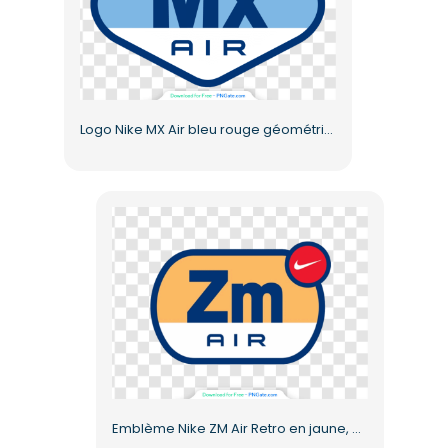
Logo Nike MX Air bleu rouge géométrique, image de marque gratuite au format PNG
Emblème Nike ZM Air Retro en jaune, bleu et rouge (PNG gratuit)