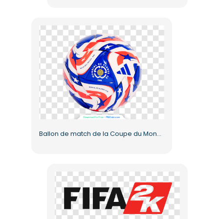
Ballon de match de la Coupe du Monde des Clubs de la FIFA 2025 (en PNG) gratuit