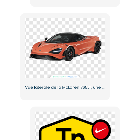
Vue latérale de la McLaren 765LT, une voiture de sport élégante, au format PNG gratuit