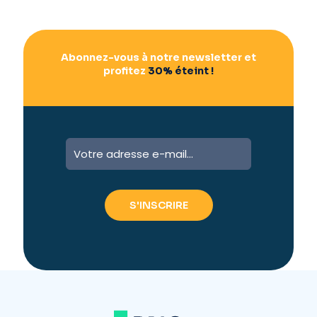
e
:
Abonnez-vous à notre newsletter et
profitez
30% éteint !
A
l
t
e
r
n
a
t
i
v
e
: