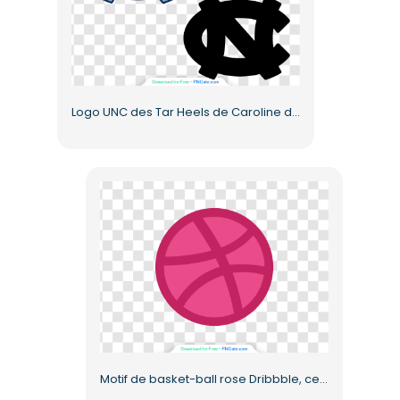
Logo UNC des Tar Heels de Caroline du Nord, emblème bleu et noir, PNG gratuit
Motif de basket-ball rose Dribbble, cercle plat, PNG gratuit