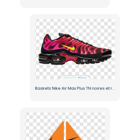
Baskets Nike Air Max Plus TN noires et roses avec logo jaune (PNG gratuit)