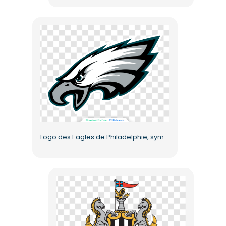
Logo des Eagles de Philadelphie, symbole principal, tête d'aigle, PNG gratuit