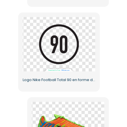
Logo Nike Football Total 90 en forme de cercle, design gratuit au format PNG