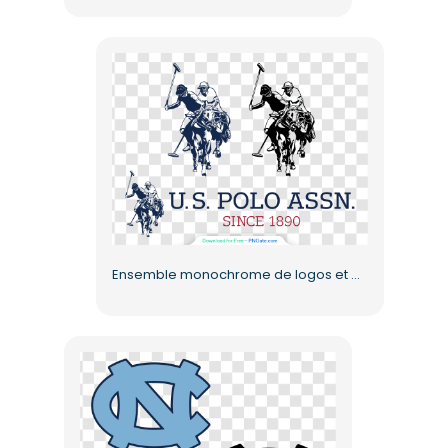
Ensemble monochrome de logos et d'icônes de l'US Polo Association (PNG gratuit)