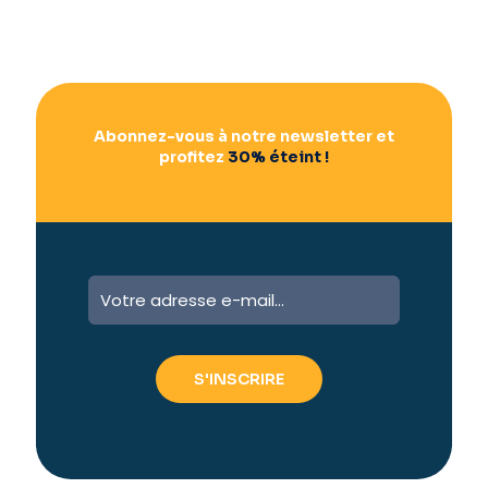
Abonnez-vous à notre newsletter et
profitez
30% éteint !
A
l
t
e
r
n
a
t
i
v