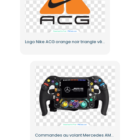
Logo Nike ACG orange noir triangle vêtements de sport PNG gratuit
Commandes au volant Mercedes AMG Petronas F1 (PNG gratuit)