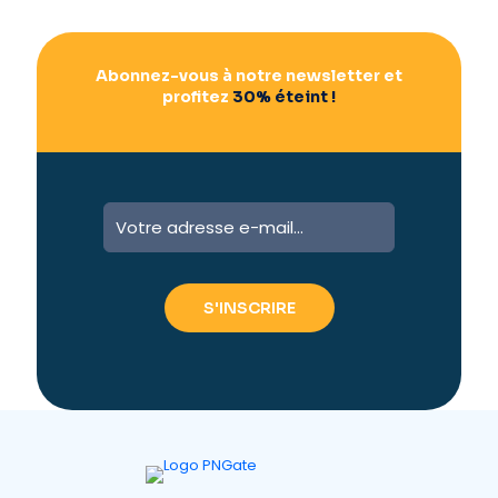
Abonnez-vous à notre newsletter et
profitez
30% éteint !
A
l
t
e
r
n
a
t
i
v
e
: