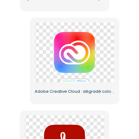
Adobe Creative Cloud : dégradé coloré Squircle gratuit au format PNG