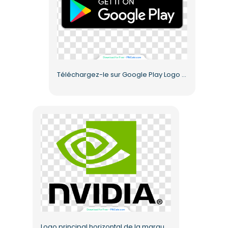
Téléchargez-le sur Google Play Logo PNG gratuit
Logo principal horizontal de la marque Nvidia, icône œil noir vert, PNG gratuit