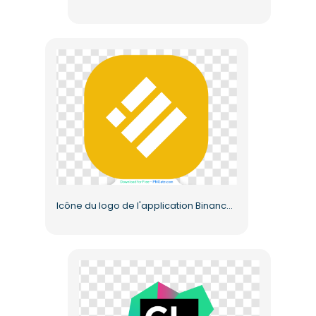
Icône du logo de l'application Binance, carré arrondi jaune, PNG gratuit