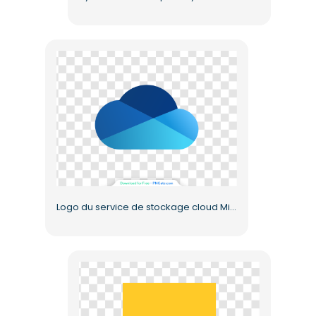
Logo du service de stockage cloud Microsoft OneDrive bleu (PNG gratuit)