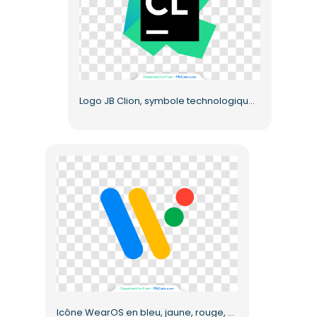
Logo JB Clion, symbole technologique moderne en vert et noir, PNG gratuit
Icône WearOS en bleu, jaune, rouge, vert, style moderne PNG gratuit