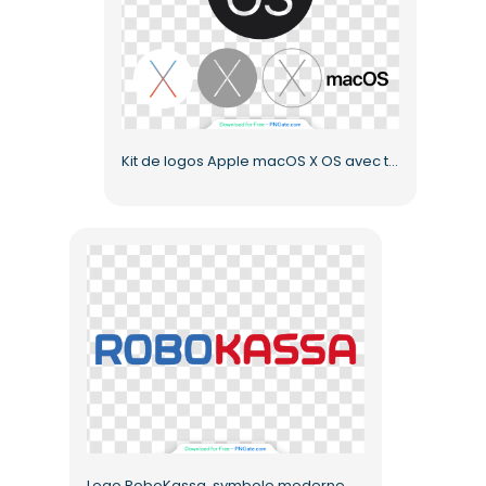
Kit de logos Apple macOS X OS avec trois variantes PNG gratuit
Logo RoboKassa, symbole moderne, PNG gratuit