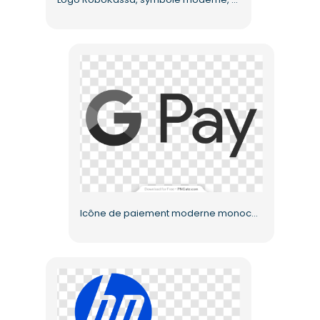
Icône de paiement moderne monochrome foncé Google Pay (PNG gratuit)