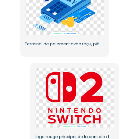
Terminal de paiement avec reçu, pièces de monnaie et icônes de sécurité (PNG gratuit)
Logo rouge principal de la console de jeu Nintendo Switch 2 (PNG gratuit)