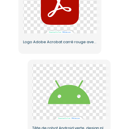
Logo Adobe Acrobat carré rouge avec lettre A blanche (PNG gratuit)
Tête de robot Android verte, design plat, PNG gratuit