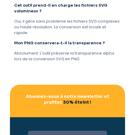
Cet outil prend-il en charge les fichiers SVG
volumineux ?
Oui, il gère sans problème les fichiers SVG complexes
ou haute résolution. La conversion est locale et
rapide.
Mon PNG conservera-t-il la transparence ?
Absolument. L'outil préserve la transparence alpha
lors de la conversion SVG en PNG.
Abonnez-vous à notre newsletter et
profitez
30% éteint !
A