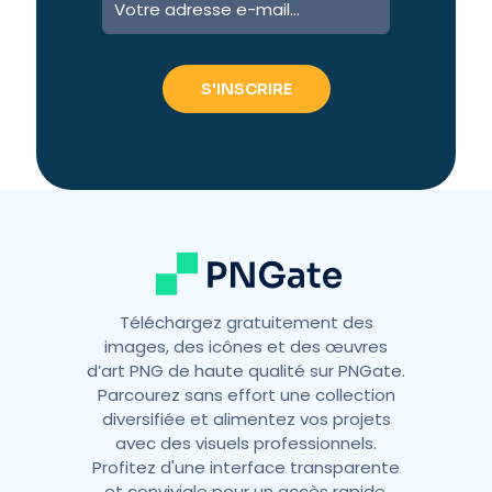
l
t
e
r
n
a
t
i
v
e
:
Téléchargez gratuitement des
images, des icônes et des œuvres
d’art PNG de haute qualité sur PNGate.
Parcourez sans effort une collection
diversifiée et alimentez vos projets
avec des visuels professionnels.
Profitez d'une interface transparente
et conviviale pour un accès rapide,