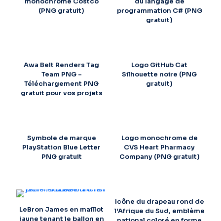
monochrome Costco
du langage de
(PNG gratuit)
programmation C# (PNG
gratuit)
Awa Belt Renders Tag
Logo GitHub Cat
Team PNG –
Silhouette noire (PNG
Téléchargement PNG
gratuit)
gratuit pour vos projets
Symbole de marque
Logo monochrome de
PlayStation Blue Letter
CVS Heart Pharmacy
PNG gratuit
Company (PNG gratuit)
Icône du drapeau rond de
LeBron James en maillot
l'Afrique du Sud, emblème
jaune tenant le ballon en
national coloré en forme