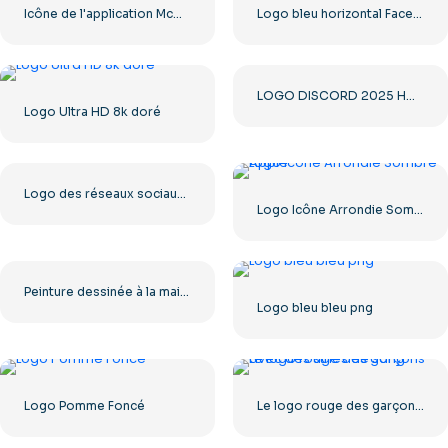
Icône de l'application McDonald's (carré rouge arrondi) 2025 – Télécharger un fichier PNG gratuit
Logo bleu horizontal Facebook
LOGO DISCORD 2025 HORIZONTAL STANDARD : télécharger gratuitement une image PNG
Logo Ultra HD 8k doré
Logo des réseaux sociaux Dark Letter X 2025 : téléchargement PNG gratuit
Logo Icône Arrondie Sombre Apple
Peinture dessinée à la main avec logo rose Barbie
Logo bleu bleu png
Logo Pomme Foncé
Le logo rouge des garçons avec des stries de sang