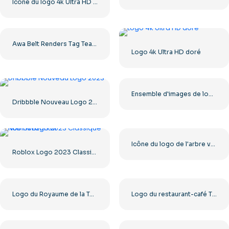
Icône du logo 4k Ultra HD noir monochrome
Awa Belt Renders Tag Team PNG – Téléchargement PNG gratuit pour vos projets
Logo 4k Ultra HD doré
Ensemble d'images de logos et d'icônes YouTube – Téléchargement PNG gratuit
Dribbble Nouveau Logo 2023
Icône du logo de l'arbre vert
Roblox Logo 2023 Classique Noir horizontal
Logo du Royaume de la Terreur, carré noir – Téléchargement PNG gratuit
Logo du restaurant-café The Greek Village – Téléchargement PNG gratuit