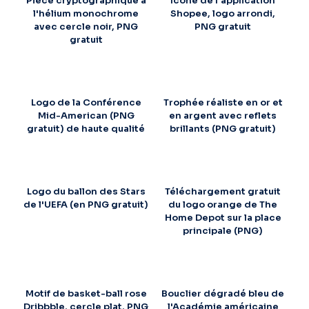
Pièce cryptographique à
Icône de l'application
l'hélium monochrome
Shopee, logo arrondi,
avec cercle noir, PNG
PNG gratuit
gratuit
Logo de la Conférence
Trophée réaliste en or et
Mid-American (PNG
en argent avec reflets
gratuit) de haute qualité
brillants (PNG gratuit)
Logo du ballon des Stars
Téléchargement gratuit
de l'UEFA (en PNG gratuit)
du logo orange de The
Home Depot sur la place
principale (PNG)
Motif de basket-ball rose
Bouclier dégradé bleu de
Dribbble, cercle plat, PNG
l'Académie américaine