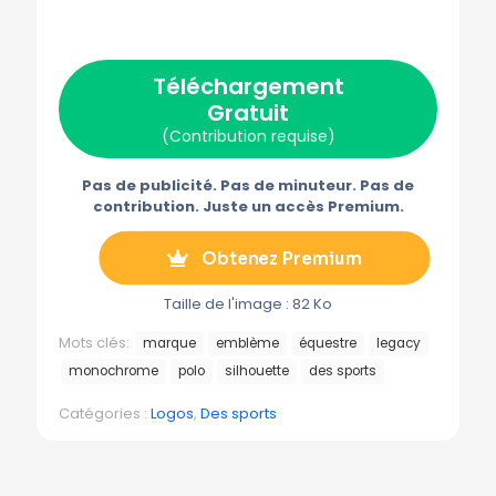
r
r
r
r
r
X
F
P
E
T
(
a
i
-
é
T
c
n
m
l
w
e
t
a
é
Téléchargement
i
b
e
i
g
t
o
r
l
r
Gratuit
t
o
e
a
e
k
s
m
(Contribution requise)
r
t
m
)
e
Pas de publicité. Pas de minuteur. Pas de
contribution. Juste un accès Premium.
Obtenez Premium
Taille de l'image : 82 Ko
Mots clés:
marque
emblème
équestre
legacy
monochrome
polo
silhouette
des sports
Catégories :
Logos
,
Des sports