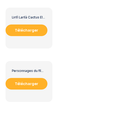
Lirilì Larilà Cactus Elephant Personnage Portant des Sandales PNG gratuit
Télécharger
Personnages du film d'aventure animé Moana (PNG gratuit)
Télécharger