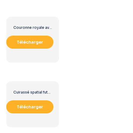
Couronne royale avec velours rouge et accents dorés (PNG gratuit)
Télécharger
Cuirassé spatial futuriste, orientation horizontale, PNG gratuit
Télécharger