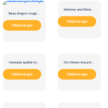
Shimmer and Shine House PNG – Château enneigé Téléchargement gratuit PNG
Beau dragon rouge futuriste modèle 3D
Télécharger
Télécharger
Vaisseau spatial sombre réaliste avec lumières oranges PNG gratuit
Orc mineur low poly 3D se tient avec une pioche
Télécharger
Télécharger