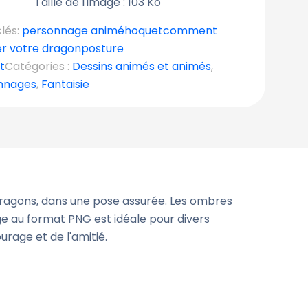
Taille de l'image : 103 Ko
lés:
personnage animé
hoquet
comment
er votre dragon
posture
t
Catégories :
Dessins animés et animés
,
nnages
,
Fantaisie
ragons, dans une pose assurée. Les ombres
ge au format PNG est idéale pour divers
rage et de l'amitié.