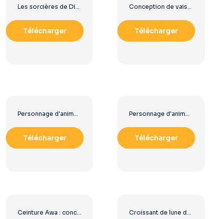
Les sorcières de Disney, méchantes principales dans des scènes emblématiques, téléchargement gratuit au format PNG
Conception de vaisseau spatial blindé futuriste PNG gratuit
Télécharger
Télécharger
Personnage d'anime Moana, fille tenant une pagaie PNG gratuit
Personnage d'anime Asbel Lhant (Tales of Graces) au format PNG gratuit
Télécharger
Télécharger
Ceinture Awa : conception de championne, téléchargement PNG gratuit
Croissant de lune doré avec surface brillante PNG gratuit