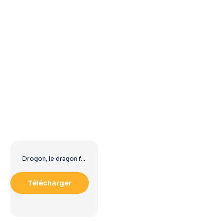
Drogon, le dragon féroce de Game of Thrones (PNG gratuit)
Télécharger