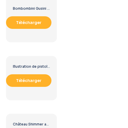
Bombombini Gusini Meme Personnage Fantastique Oie avec Armure de Moteur à Réaction – PNG Gratuit
Télécharger
Illustration de pistolet blaster futuriste néon (PNG gratuit)
Télécharger
Château Shimmer and Shine House PNG – Télécharger une image PNG gratuite pour les enfants