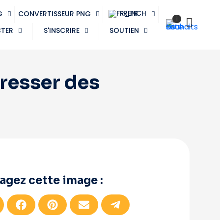
FRENCH
G
CONVERTISSEUR PNG
1
CTER
S'INSCRIRE
SOUTIEN
resser des
agez cette image :
P
P
P
P
a
a
a
a
r
r
r
r