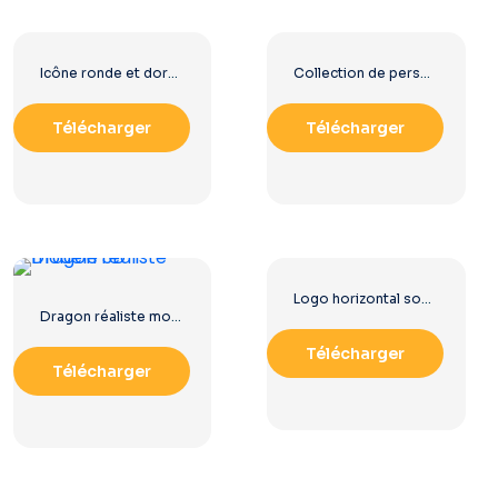
Icône ronde et dorée de dragon (PNG gratuit)
Collection de personnages Disney Evil Witches (à télécharger gratuitement au format PNG)
Télécharger
Télécharger
Logo horizontal souple Dragoon doré gratuit au format PNG
Dragon réaliste modèle 3D
Télécharger
Télécharger