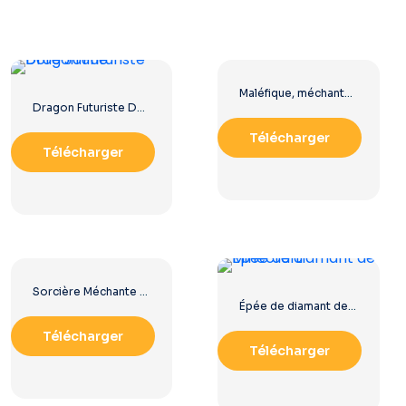
Maléfique, méchante sorcière de Disney, avec bâton et corbeau, téléchargement PNG gratuit
Dragon Futuriste Doré Jaune
Télécharger
Télécharger
Sorcière Méchante Disney – Des créations de personnages enchanteresses pour vos projets (téléchargement PNG gratuit)
Épée de diamant de Minecraft
Télécharger
Télécharger