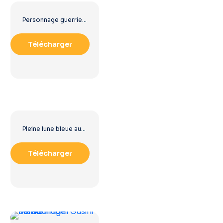
Personnage guerrier barbare criant au visage PNG gratuit
Télécharger
Pleine lune bleue aux tons bleus profonds et vibrants (PNG gratuit)
Télécharger