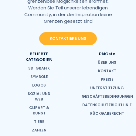
grenzenlose Möglichkeiten eröffnet.
Werden Sie Teil unserer lebendigen
Community, in der der Inspiration keine
Grenzen gesetzt sind
KONTAKTIERE UNS
BELIEBTE
PNGate
KATEGORIEN
ÜBER UNS
3D-GRAFIK
KONTAKT
SYMBOLE
PREISE
LOGOS
UNTERSTÜTZUNG
SOZIAL UND
GESCHÄFTSBEDINGUNGEN
WEB
DATENSCHUTZRICHTLINIE
CLIPART &
KUNST
RÜCKGABERECHT
TIERE
ZAHLEN