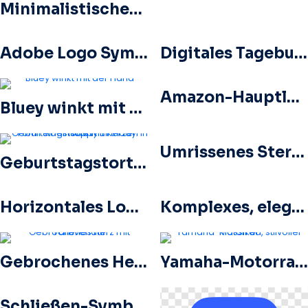
Minimalistisches blau-grünes Kalendersymbol Kostenloses PNG
Adobe Logo Symbol Hohe Qualität Kostenloses PNG
Digitales Tagebuch-Logo für die Foto-Journaling-App – Kostenloses PNG
Amazon-Hauptlogo in Schwarz und Orange, kostenloses PNG
Bluey winkt mit der Hand
Umrissenes Sternsymbol in Grau Monochrom Kostenloses PNG
Geburtstagstorte mit Kerzen in Form einer Happy Birthday-Inschrift
Horizontales Logo von Flower Knows Cosmetics, kostenloses PNG
Komplexes, elegantes Signaturset mit zwei stilvollen Autogrammen, kostenloses PNG
Gebrochenes Herz mit Farbverlauf
Yamaha-Motorrad, stilvoller Klassiker
Schließen-Symbolsatz für Benutzeroberfläche und Popups Kostenloses PNG