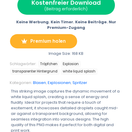
Kostenfreier Download
t
o
r
r
t
o
e
a
(Beitrag erforderlich)
e
k
s
m
r
t
m
)
Keine Werbung. Kein Timer. Keine Beiträge. Nur
Premium-Zugang
Premium holen
Image Size: 168 KB
Schlagwörter:
Tröpfchen
Explosion
transparenter Hintergrund
white liquid splash
Kategorien:
Blasen
,
Explosionen
,
Spritzer
This striking image captures the dynamic movement of a
white liquid splash, creating a sense of energy and
fluidity. Ideal for projects that require a touch of
excitement, it showcases detailed droplets caught mid-
air against a transparent background, allowing for
seamless integration into various designs. The high
quality of this PNG makes it perfect for both digital and
print work.