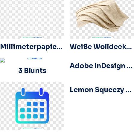
Millimeterpapierblatt mit hellblauem Rasterstil, kostenloses PNG
Weiße Wolldecke mit gemusterten Stürzen
Adobe InDesign Hauptlogo-ID-Symbol Quadrat mit abgerundeten Ecken Kostenloses PNG
3 Blunts
Lemon Squeezy Logo-Symbolsatz – Kostenloses PNG