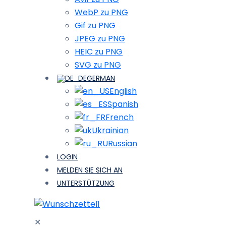
WebP zu PNG
Gif zu PNG
JPEG zu PNG
HEIC zu PNG
SVG zu PNG
GERMAN
English
Spanish
French
Ukrainian
Russian
LOGIN
MELDEN SIE SICH AN
UNTERSTÜTZUNG
1
✕