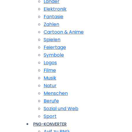
Länder
Elektronik
Fantasie
Zahlen
Cartoon & Anime
Spielen
Feiertage
Symbole
Logos
Filme
Musik
Natur
Menschen
Berufe
Sozial und Web
Sport
PNG-KONVERTER
Avif zu PNG