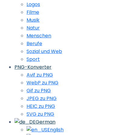
Logos
Filme
Musik
Natur
Menschen
Berufe
Sozial und Web
Sport
PNG-Konverter
Avif zu PNG
WebP zu PNG
Gif zu PNG
JPEG zu PNG
HEIC zu PNG
SVG zu PNG
German
English