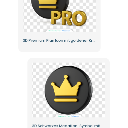
3D Premium Plan Icon mit goldener Krone Kostenloses PNG
3D Schwarzes Medaillon-Symbol mit goldener Krone, Luxus-Premium-Abzeichen, kostenloses PNG