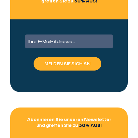
greifen Sie zu
30% AUS!
A
l
t
e
r
n
a
t
i
v
e
:
Abonnieren Sie unseren Newsletter
und greifen Sie zu
30% AUS!