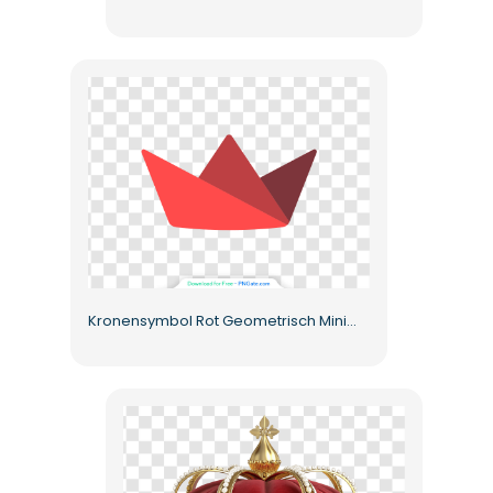
Kronensymbol Rot Geometrisch Minimalistischer Stil Kostenloses PNG