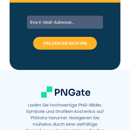
A
l
t
e
r
n
a
t
i
v
e
:
Laden Sie hochwertige PNG-Bilder,
Symbole und Grafiken kostenlos auf
PNGate herunter. Navigieren Sie
mühelos durch eine vielfältige