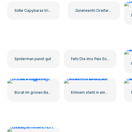
Süße Capybaras trinken Bubble Tea im Kawaii-Stil. Kostenloses PNG
Juneteenth Dreifarbige Herzen Freiheitstag Feier Kostenlose PNG
Spiderman passt gut
Feliz Dia dos Pais Süßer Text mit Herzen Kostenloses PNG
Borat im grünen Badeanzug zeigt Coolness
Eminem steht in einer schwarzen Mütze und Jacke