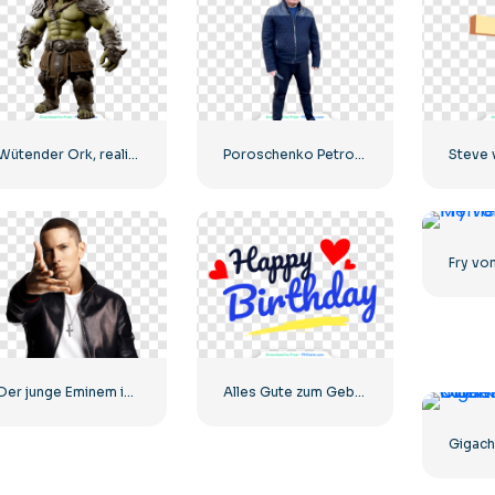
Wütender Ork, realistisches 3D
Poroschenko Petro mit einem Messer in der Hand
Der junge Eminem in einer Lederjacke ist der Star in einem Video
Alles Gute zum Geburtstagstext mit roten Herzen