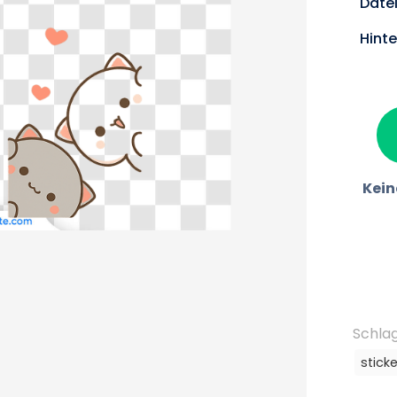
Date
Hint
Kein
Schla
sticke