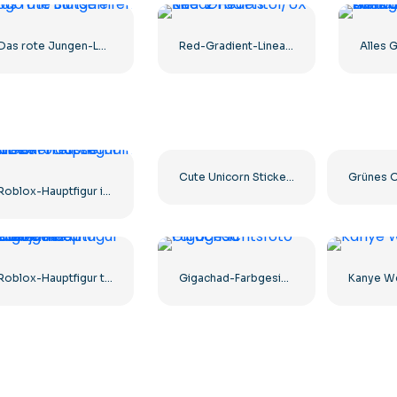
Das rote Jungen-Logo mit Blutstreifen
Red-Gradient-Linear Hearts UI/UX-Kit – 2
Cute Unicorn Sticker Pack with Hearts, Sweets, and Magic Free PNG
Roblox-Hauptfigur in einem roten Hemd mit einer Tasse Kaffee
Roblox-Hauptfigur trägt eine Lederjacke und einen gelben Bauhelm
Gigachad-Farbgesichtsfoto
Kanye We