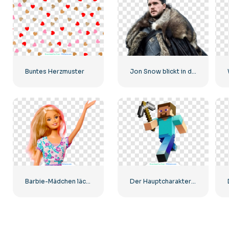
Buntes Herzmuster
Jon Snow blickt in die Ferne
Barbie-Mädchen lächelt und winkt mit der Hand
Der Hauptcharakter von Minecraft Steve rennt mit einer Spitzhacke in der Hand