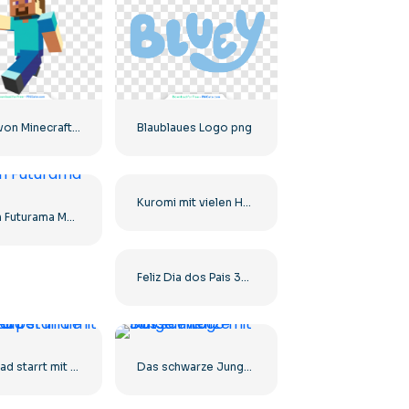
Steve von Minecraft rennt
Blaublaues Logo png
Kuromi mit vielen Herzen, die einen Kuss zuwerfen Kostenlose PNG
Fry von Futurama Meme
Feliz Dia dos Pais 3D-Design mit Herzen Kostenloses PNG
Gigachad starrt mit nacktem Oberkörper in die Kamera
Das schwarze Jungen-Logo mit Blutstreifen