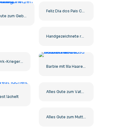
Feliz Dia dos Pais Celebration Design Kostenloses PNG
Alles Gute zum Geburtstag, handgezeichnet, schwarz mit Herzen
Handgezeichnete rote Herzkunst Kostenlose PNG
Grünes Ork-Krieger-Illustrationsset
Barbie mit lila Haaren in rosa Kostüm und rosa Pelzmantel
Alles Gute zum Vatertag Typografie Krone Herzen Fliege Schnurrbart Kostenlose PNG
st lächelt
Alles Gute zum Muttertag 3D Ballon Herz Kostenlose PNG