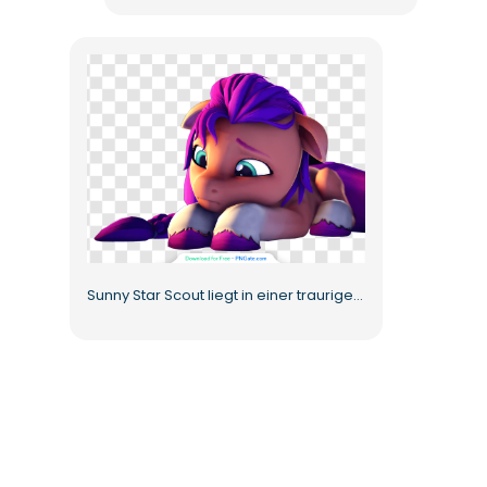
Sunny Star Scout liegt in einer traurigen Pose Kostenloses PNG