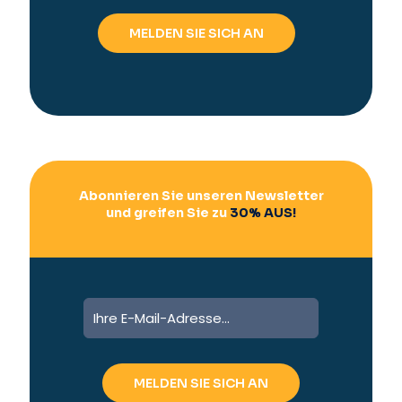
e
r
n
a
t
i
v
e
:
Abonnieren Sie unseren Newsletter
und greifen Sie zu
30% AUS!
A
l
t
e
r
n