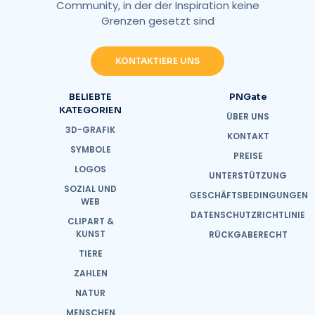
Community, in der der Inspiration keine
Grenzen gesetzt sind
KONTAKTIERE UNS
BELIEBTE
PNGate
KATEGORIEN
ÜBER UNS
3D-GRAFIK
KONTAKT
SYMBOLE
PREISE
LOGOS
UNTERSTÜTZUNG
SOZIAL UND
GESCHÄFTSBEDINGUNGEN
WEB
DATENSCHUTZRICHTLINIE
CLIPART &
KUNST
RÜCKGABERECHT
TIERE
ZAHLEN
NATUR
MENSCHEN