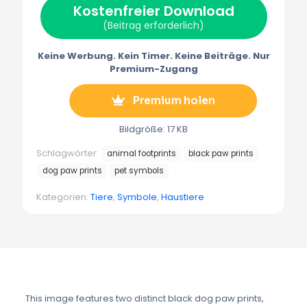
Kostenfreier Download
t
o
e
a
e
k
s
m
(Beitrag erforderlich)
r
t
m
)
Keine Werbung. Kein Timer. Keine Beiträge. Nur
Premium-Zugang
Premium holen
Bildgröße: 17 KB
Schlagwörter:
animal footprints
black paw prints
dog paw prints
pet symbols
Kategorien:
Tiere
,
Symbole
,
Haustiere
This image features two distinct black dog paw prints,