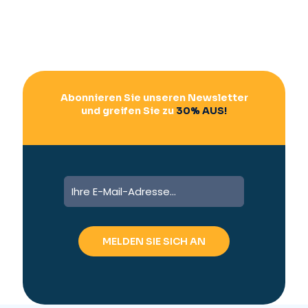
Abonnieren Sie unseren Newsletter
und greifen Sie zu
30% AUS!
A
l
t
e
r
n
a
t
i
v