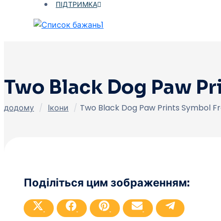
ПІДТРИМКА
1
Two Black Dog Paw Pr
додому
/
Ікони
/
Two Black Dog Paw Prints Symbol F
Поділіться цим зображенням:
SПоділитися
SПоділитися
SПоділитися
SПоділитися
SПоділитися
на
на
на
на
на
X
Facebook
Pinterest
Електронна
Телеграма