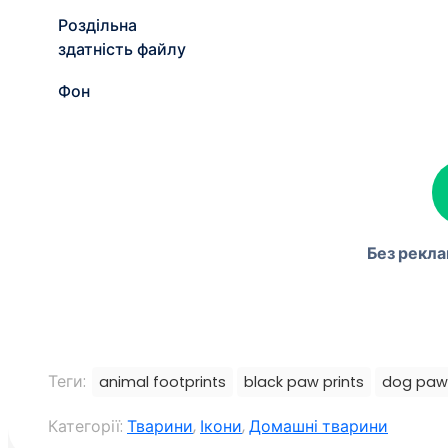
(Твіттер)
пошта
Роздільна
здатність файлу
Фон
Без рекла
Теги:
animal footprints
black paw prints
dog paw 
Категорії:
Тварини
,
Ікони
,
Домашні тварини