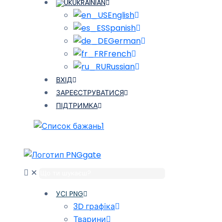
UKRAINIAN
English
Spanish
German
French
Russian
ВХІД
ЗАРЕЄСТРУВАТИСЯ
ПІДТРИМКА
1
✕
УСІ PNG
3D графіка
Тварини