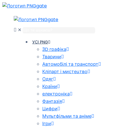
✕
УСІ PNG
3D графіка
Тварини
Автомобілі та транспорт
Кліпарт і мистецтво
Одяг
Країни
електроніка
Фантазія
Цифри
Мультфільми та аніме
Ігри