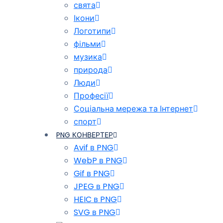
свята
Ікони
Логотипи
фільми
музика
природа
Люди
Професії
Соціальна мережа та Інтернет
спорт
PNG КОНВЕРТЕР
Avif в PNG
WebP в PNG
Gif в PNG
JPEG в PNG
HEIC в PNG
SVG в PNG