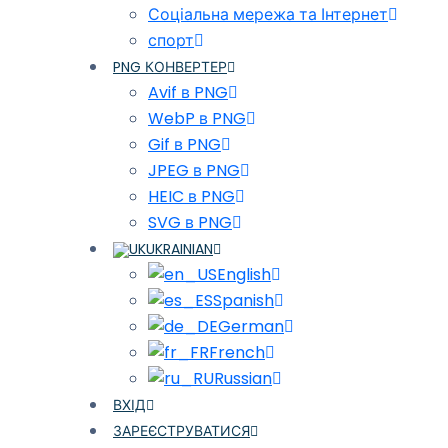
Соціальна мережа та Інтернет
спорт
PNG КОНВЕРТЕР
Avif в PNG
WebP в PNG
Gif в PNG
JPEG в PNG
HEIC в PNG
SVG в PNG
UKRAINIAN
English
Spanish
German
French
Russian
ВХІД
ЗАРЕЄСТРУВАТИСЯ