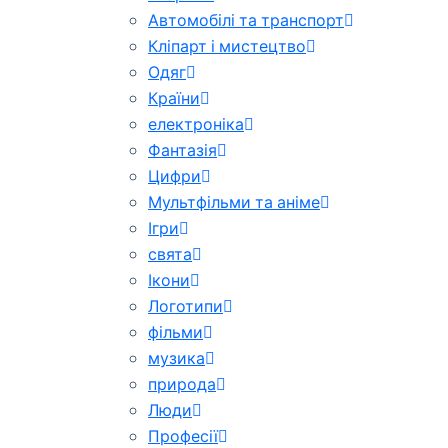
Автомобілі та транспорт
Кліпарт і мистецтво
Одяг
Країни
електроніка
Фантазія
Цифри
Мультфільми та аніме
Ігри
свята
Ікони
Логотипи
фільми
музика
природа
Люди
Професії