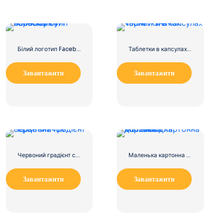
Білий логотип Facebook у чорному колі
Таблетки в капсулах чорний значок
Завантажити
Завантажити
Червоний градієнт серце значок
Маленька картонна коробка для доставки
Завантажити
Завантажити