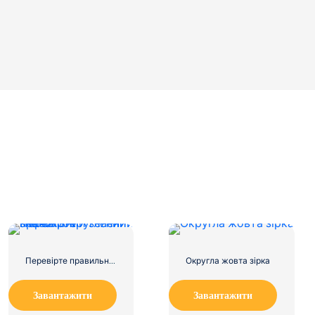
Перевірте правильний зелений значок, округлений
Округла жовта зірка
Завантажити
Завантажити