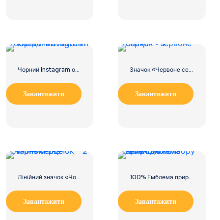
Чорний Instagram обведений логотип
Значок «Червоне серце» – 3
Завантажити
Завантажити
Лінійний значок «Чорне серце» – 2
100% Емблема природного зеленого кольору
Завантажити
Завантажити