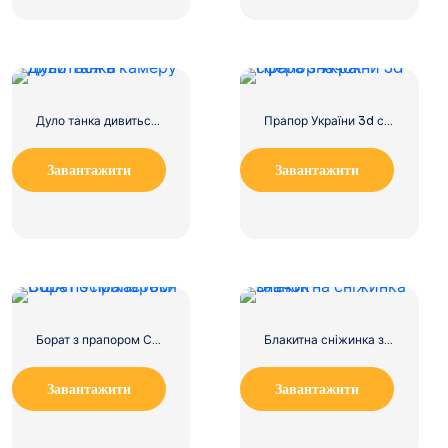
Дуло танка дивиться в камеру
Прапор України 3d сфера значок
Завантажити
Завантажити
Борат з прапором США посміхається
Блакитна сніжинка значок
Завантажити
Завантажити