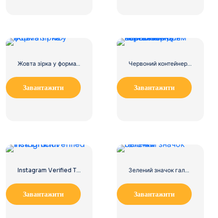
Жовта зірка у форматі PNG
Червоний контейнер для перевезення вантажів морем
Завантажити
Завантажити
Instagram Verified Tick Official
Зелений значок галочки
Завантажити
Завантажити