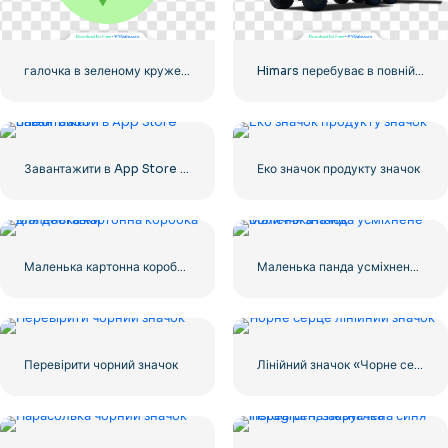
галочка в зеленому кружечку
Himars перебуває в повній бойовій готовності
Завантажити в App Store Linear Button
Еко значок продукту значок
Маленька картонна коробка для доставки
Маленька панда усміхнене обличчя значок
Перевірити чорний значок
Лінійний значок «Чорне серце» – 1