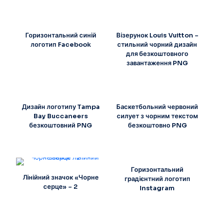
Горизонтальний синій
Візерунок Louis Vuitton –
логотип Facebook
стильний чорний дизайн
для безкоштовного
завантаження PNG
Дизайн логотипу Tampa
Баскетбольний червоний
Bay Buccaneers
силует з чорним текстом
безкоштовний PNG
безкоштовно PNG
Горизонтальний
Лінійний значок «Чорне
градієнтний логотип
серце» – 2
Instagram