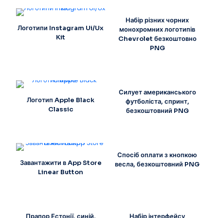
Набір різних чорних
Логотипи Instagram Ui/Ux
монохромних логотипів
Kit
Chevrolet безкоштовно
PNG
Силует американського
Логотип Apple Black
футболіста, спринт,
Classic
безкоштовний PNG
Спосіб оплати з кнопкою
Завантажити в App Store
весла, безкоштовний PNG
Linear Button
Прапор Естонії, синій,
Набір інтерфейсу