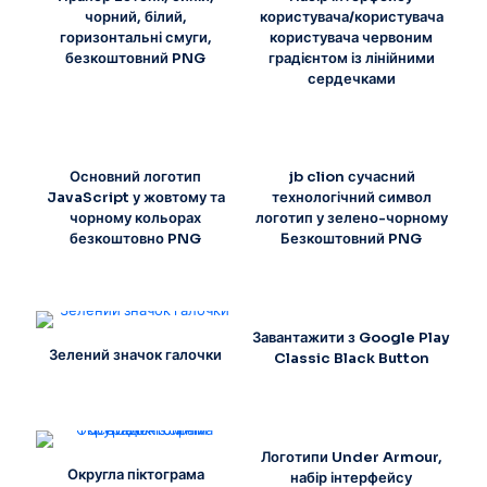
чорний, білий,
користувача/користувача
горизонтальні смуги,
користувача червоним
безкоштовний PNG
градієнтом із лінійними
сердечками
Основний логотип
jb clion сучасний
JavaScript у жовтому та
технологічний символ
чорному кольорах
логотип у зелено-чорному
безкоштовно PNG
Безкоштовний PNG
Завантажити з Google Play
Зелений значок галочки
Classic Black Button
Логотипи Under Armour,
Округла піктограма
набір інтерфейсу