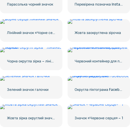
Парасолька чорний значок
Перевірена позначка Instagram, закруглена синя
Лінійний значок «Чорне серце» – 2
Жовта заокруглена зірочка
Чорна округла зірка – лінійний значок
Червоний контейнер для перевезення вантажів морем
Зелений значок галочки
Округла піктограма Facebook із синім градієнтом
Жовта зірка округлий значок
Значок «Червоне серце» – 1