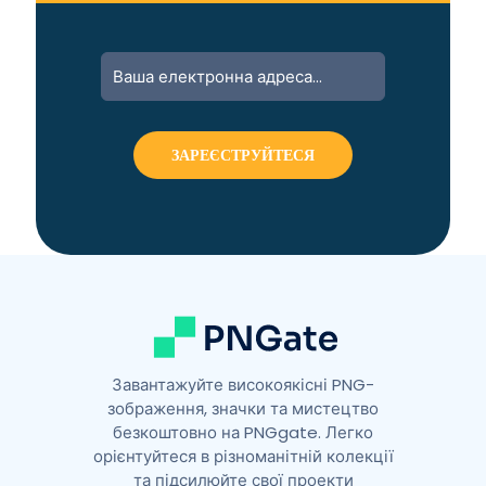
A
l
t
e
r
n
a
t
i
v
e
:
Завантажуйте високоякісні PNG-
зображення, значки та мистецтво
безкоштовно на PNGgate. Легко
орієнтуйтеся в різноманітній колекції
та підсилюйте свої проекти