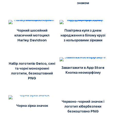
знаком
Чорний шосейний
Повітряна куля з днем
класичний мотоцикл
народження в білому крузі
Harley Davidson
з кольоровими зірками
Набір логотипів Geico, сині
Завантажити в App Store
та чорні монохромні
Кнопка неоморфізму
логотипи, безкоштовний
PNG
Червоно-чорний значок і
Чорна зірка значок
логотип кібербезпеки
безкоштовно PNG