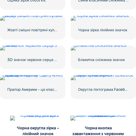
Оцінка зірок UX/UI Kit
Синій класичний сніжинка значок
Жовті смішні повітряні кульки Emoji
Чорна зірка лінійних значок
3D значок червоне серце з тінню
Блакитна сніжинка значок
Прапор Америки - це класовий прапор Сполучених Штатів
Округла піктограма Facebook із синім градієнтом
Чорна округла зірка –
Чорна кнопка
лінійний значок
завантаження з червоним