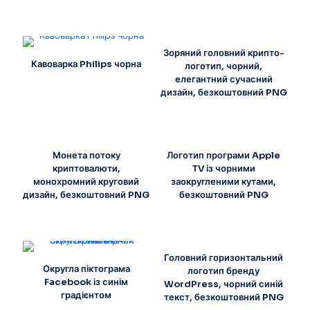
Зоряний головний крипто-
Кавоварка Philips чорна
логотип, чорний,
елегантний сучасний
дизайн, безкоштовний PNG
Монета потоку
Логотип програми Apple
криптовалюти,
TV із чорними
монохромний круговий
заокругленими кутами,
дизайн, безкоштовний PNG
безкоштовний PNG
Головний горизонтальний
Округла піктограма
логотип бренду
Facebook із синім
WordPress, чорний синій
градієнтом
текст, безкоштовний PNG