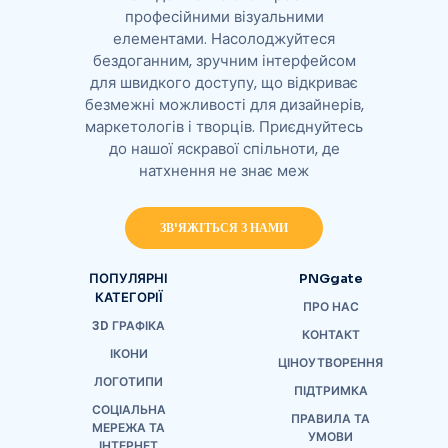
професійними візуальними
елементами. Насолоджуйтеся
бездоганним, зручним інтерфейсом
для швидкого доступу, що відкриває
безмежні можливості для дизайнерів,
маркетологів і творців. Приєднуйтесь
до нашої яскравої спільноти, де
натхнення не знає меж
ЗВ'ЯЖІТЬСЯ З НАМИ
ПОПУЛЯРНІ
PNGgate
КАТЕГОРІЇ
ПРО НАС
3D ГРАФІКА
КОНТАКТ
ІКОНИ
ЦІНОУТВОРЕННЯ
ЛОГОТИПИ
ПІДТРИМКА
СОЦІАЛЬНА
ПРАВИЛА ТА
МЕРЕЖА ТА
УМОВИ
ІНТЕРНЕТ