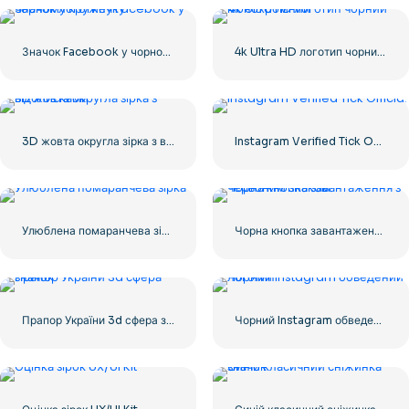
Значок Facebook у чорному кружечку
4k Ultra HD логотип чорний монохромний
3D жовта округла зірка з відблисками
Instagram Verified Tick Official
Улюблена помаранчева зірка
Чорна кнопка завантаження з червоним знаком
Прапор України 3d сфера значок
Чорний Instagram обведений логотип