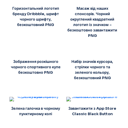
Горизонтальний логотип
Масаж від наших
бренду Dribbble, шрифт
спонсорів. Чорний
чорного шрифту,
округлений квадратний
безкоштовний PNG
логотип із значком –
безкоштовно завантажити
PNG
Зображення розкішного
Набір значків курсора,
чорного спортивного купе
стрілки чорного та
безкоштовно PNG
зеленого кольору,
безкоштовний PNG
Зелена галочка в чорному
Завантажити з App Store
пунктирному колі
Classic Black Button