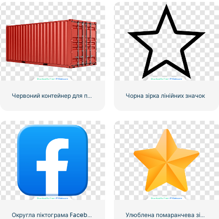
Червоний контейнер для перевезення вантажів морем
Чорна зірка лінійних значок
Округла піктограма Facebook із синім градієнтом
Улюблена помаранчева зірка