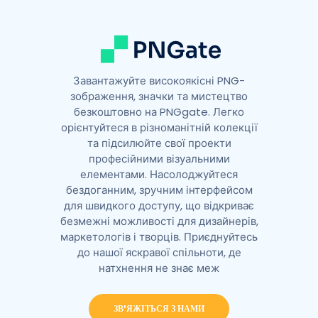
e
:
Завантажуйте високоякісні PNG-
зображення, значки та мистецтво
безкоштовно на PNGgate. Легко
орієнтуйтеся в різноманітній колекції
та підсилюйте свої проекти
професійними візуальними
елементами. Насолоджуйтеся
бездоганним, зручним інтерфейсом
для швидкого доступу, що відкриває
безмежні можливості для дизайнерів,
маркетологів і творців. Приєднуйтесь
до нашої яскравої спільноти, де
натхнення не знає меж
ЗВ'ЯЖІТЬСЯ З НАМИ