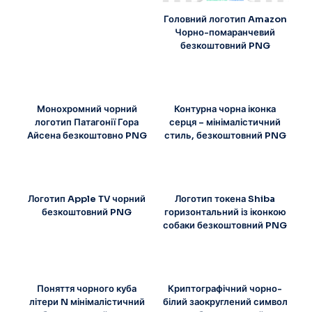
Головний логотип Amazon
Чорно-помаранчевий
безкоштовний PNG
Монохромний чорний
Контурна чорна іконка
логотип Патагонії Гора
серця – мінімалістичний
Айсена безкоштовно PNG
стиль, безкоштовний PNG
Логотип Apple TV чорний
Логотип токена Shiba
безкоштовний PNG
горизонтальний із іконкою
собаки безкоштовний PNG
Поняття чорного куба
Криптографічний чорно-
літери N мінімалістичний
білий заокруглений символ