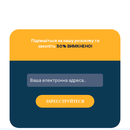
Підпишіться на нашу розсилку та
захопіть
30% ВИМКНЕНО!
A
l
t
e
r
n
a
t
i
v