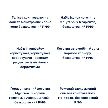
Гелієва криптовалютна
Набір іконок логотипу
монета монохромне чорне
Onlyfans із 4 варіантів,
коло безкоштовний PNG
безкоштовний PNG
Набір інтерфейсу
Логотип автомобіля Acura
користувача/користувача
чорного кольору,
користувача червоним
безкоштовний PNG
градієнтом із лінійними
сердечками
Горизонтальний логотип
Рожевий заокруглений
Algorand з чорним
символ криптовалюти
текстом, сучасний дизайн,
Polkadot, безкоштовний
безкоштовний PNG
PNG