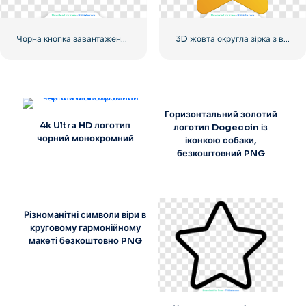
Чорна кнопка завантаження з червоним знаком
3D жовта округла зірка з відблисками
Горизонтальний золотий
4k Ultra HD логотип
логотип Dogecoin із
чорний монохромний
іконкою собаки,
безкоштовний PNG
Різноманітні символи віри в
круговому гармонійному
макеті безкоштовно PNG