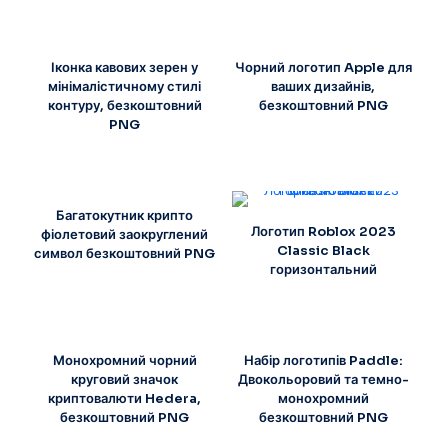
Іконка кавових зерен у
Чорний логотип Apple для
мінімалістичному стилі
ваших дизайнів,
контуру, безкоштовний
безкоштовний PNG
PNG
Багатокутник крипто
Логотип Roblox 2023
фіолетовий заокруглений
Classic Black
символ безкоштовний PNG
горизонтальний
Монохромний чорний
Набір логотипів Paddle:
круговий значок
Двокольоровий та темно-
криптовалюти Hedera,
монохромний
безкоштовний PNG
безкоштовний PNG