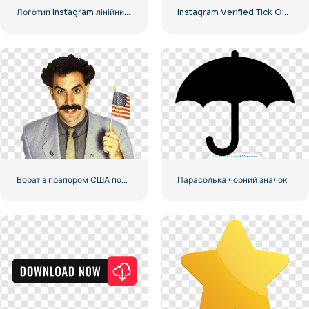
Логотип Instagram лінійний градієнт
Instagram Verified Tick Official
Борат з прапором США посміхається
Парасолька чорний значок