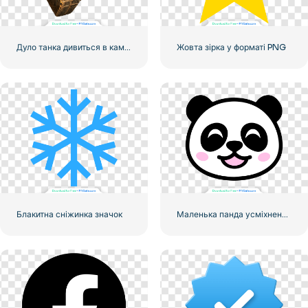
Дуло танка дивиться в камеру
Жовта зірка у форматі PNG
Блакитна сніжинка значок
Маленька панда усміхнене обличчя значок