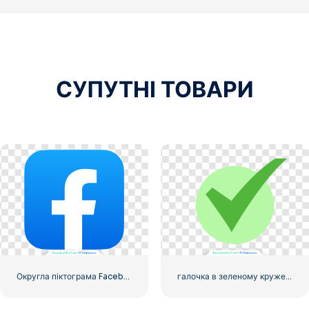
СУПУТНІ ТОВАРИ
Округла піктограма Facebook із синім градієнтом
галочка в зеленому кружечку