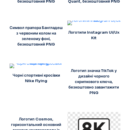
безкоштовний PNG
Quant, безкоштовний PNG
Символ прапора Бангладеш
Логотипи Instagram Ui/Ux
з червоним колом на
Kit
зеленому фоні,
безкоштовний PNG
Логотип значка TikTok у
Чорні спортивні кросівки
дизайні чорного
Nike Flying
скрипкового ключа,
безкоштовно завантажити
PNG
Логотип Cosmos,
горизонтальний основний