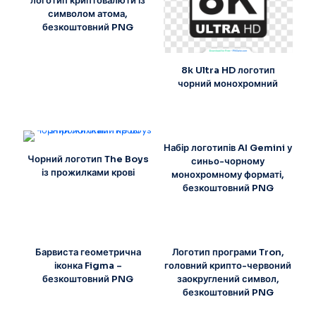
логотип криптовалюти із
символом атома,
безкоштовний PNG
8k Ultra HD логотип
чорний монохромний
Набір логотипів AI Gemini у
Чорний логотип The Boys
синьо-чорному
із прожилками крові
монохромному форматі,
безкоштовний PNG
Барвиста геометрична
Логотип програми Tron,
іконка Figma –
головний крипто-червоний
безкоштовний PNG
заокруглений символ,
безкоштовний PNG