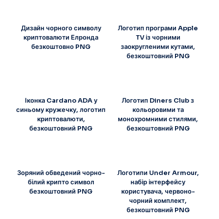
Дизайн чорного символу
Логотип програми Apple
криптовалюти Елронда
TV із чорними
безкоштовно PNG
заокругленими кутами,
безкоштовний PNG
Іконка Cardano ADA у
Логотип Diners Club з
синьому кружечку, логотип
кольоровими та
криптовалюти,
монохромними стилями,
безкоштовний PNG
безкоштовний PNG
Зоряний обведений чорно-
Логотипи Under Armour,
білий крипто символ
набір інтерфейсу
безкоштовний PNG
користувача, червоно-
чорний комплект,
безкоштовний PNG