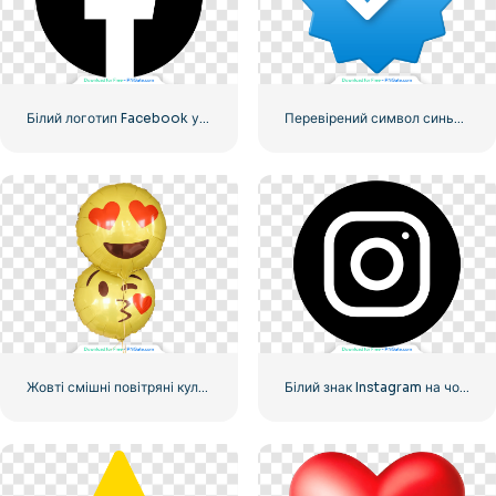
Білий логотип Facebook у чорному колі
Перевірений символ синього градієнта Instagram
Жовті смішні повітряні кульки Emoji
Білий знак Instagram на чорному колі