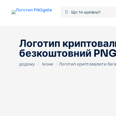
Логотип криптовал
безкоштовний PN
додому
/
Ікони
/
Логотип криптовалюти бага