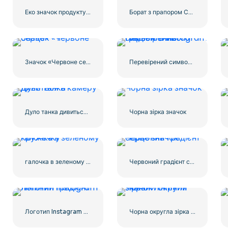
Еко значок продукту значок
Борат з прапором США посміхається
Значок «Червоне серце» – 1
Перевірений символ синього градієнта Instagram
Дуло танка дивиться в камеру
Чорна зірка значок
галочка в зеленому кружечку
Червоний градієнт серце значок
Логотип Instagram лінійний градієнт
Чорна округла зірка – лінійний значок