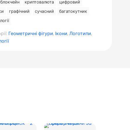
блокчейн
криптовалюта
цифровий
си
графічний
сучасний
багатокутник
логії
рії:
Геометричні фігури
,
Ікони
,
Логотипи
,
огії