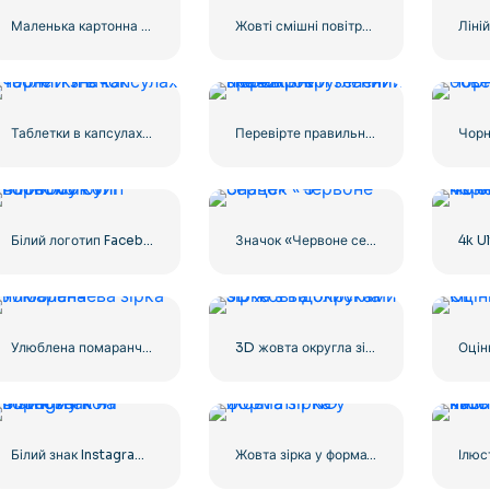
Маленька картонна коробка для доставки
Жовті смішні повітряні кульки Emoji
Таблетки в капсулах чорний значок
Перевірте правильний зелений значок, округлений
Білий логотип Facebook у чорному колі
Значок «Червоне серце» – 3
Улюблена помаранчева зірка
3D жовта округла зірка з відблисками
Оцін
Білий знак Instagram на чорному колі
Жовта зірка у форматі PNG