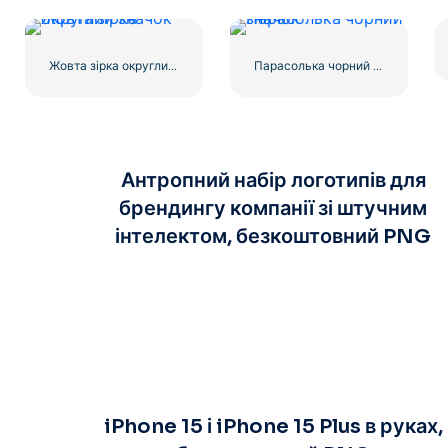
Жовта зірка округлий значок
Парасолька чорний значок
Антропний набір логотипів для
брендингу компанії зі штучним
інтелектом, безкоштовний PNG
iPhone 15 і iPhone 15 Plus в руках,