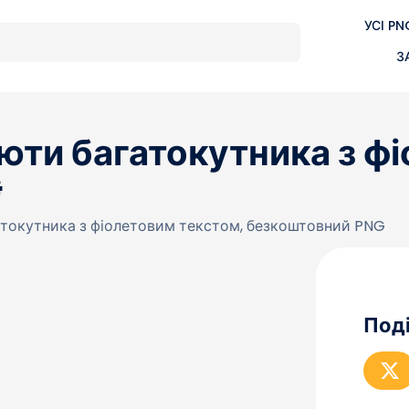
УСІ PN
З
юти багатокутника з фі
G
токутника з фіолетовим текстом, безкоштовний PNG
Поді
S
П
о
д