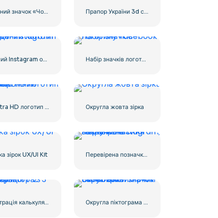
Лінійний значок «Чорне серце» – 2
Прапор України 3d сфера значок
Чорний Instagram обведений логотип
Набір значків логотипу Facebook
4k Ultra HD логотип чорний монохромний
Округла жовта зірка
ка зірок UX/UI Kit
Перевірена позначка Instagram, закруглена синя
Ілюстрація калькулятора з числами 0-1-2-3
Округла піктограма Facebook із синім градієнтом