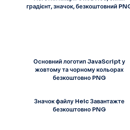
градієнт, значок, безкоштовний PN
Основний логотип JavaScript у
жовтому та чорному кольорах
безкоштовно PNG
Значок файлу Heic Завантажте
безкоштовно PNG