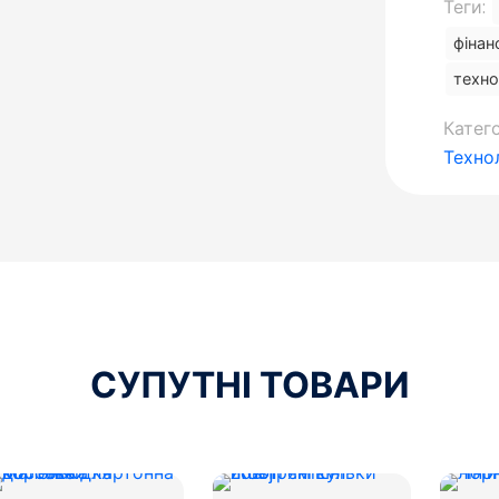
Теги:
фінан
техно
Катего
Технол
СУПУТНІ ТОВАРИ