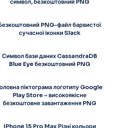
символ, безкоштовний PNG
Безкоштовний PNG-файл барвистої
сучасної іконки Slack
Символ бази даних CassandraDB
Blue Eye безкоштовний PNG
оловна піктограма логотипу Google
Play Store – високоякісне
безкоштовне завантаження PNG
iPhone 15 Pro Max Різні кольори