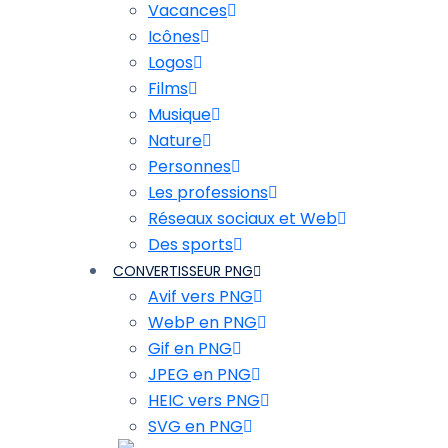
Vacances
Icônes
Logos
Films
Musique
Nature
Personnes
Les professions
Réseaux sociaux et Web
Des sports
CONVERTISSEUR PNG
Avif vers PNG
WebP en PNG
Gif en PNG
JPEG en PNG
HEIC vers PNG
SVG en PNG