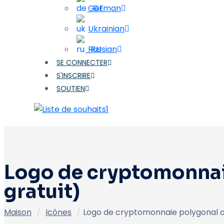
German
Ukrainian
Russian
SE CONNECTER
S'INSCRIRE
SOUTIEN
1
Logo de cryptomonnaie
gratuit)
Maison
/
Icônes
/
Logo de cryptomonnaie polygonal av