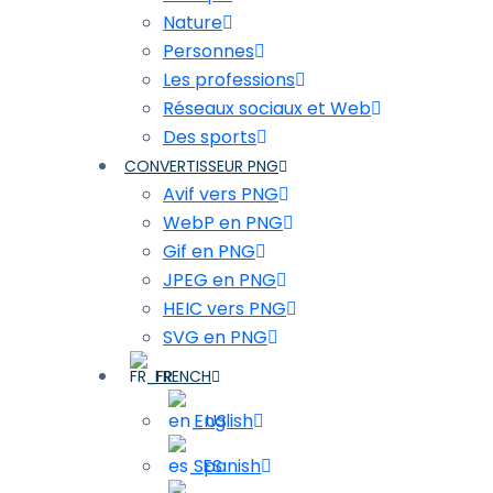
Nature
Personnes
Les professions
Réseaux sociaux et Web
Des sports
CONVERTISSEUR PNG
Avif vers PNG
WebP en PNG
Gif en PNG
JPEG en PNG
HEIC vers PNG
SVG en PNG
FRENCH
English
Spanish