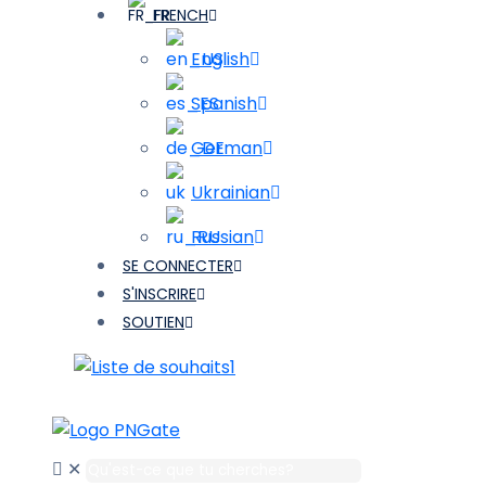
FRENCH
English
Spanish
German
Ukrainian
Russian
SE CONNECTER
S'INSCRIRE
SOUTIEN
1
✕