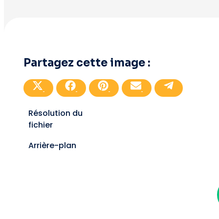
Partagez cette image :
Partager
Partager
Partager
Partager
Partager
sur
sur
sur
sur
sur
X
Facebook
Pinterest
E-
Télégramme
(Twitter)
mail
Résolution du
fichier
Arrière-plan