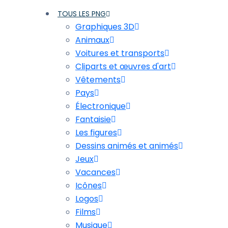
TOUS LES PNG
Graphiques 3D
Animaux
Voitures et transports
Cliparts et œuvres d'art
Vêtements
Pays
Électronique
Fantaisie
Les figures
Dessins animés et animés
Jeux
Vacances
Icônes
Logos
Films
Musique