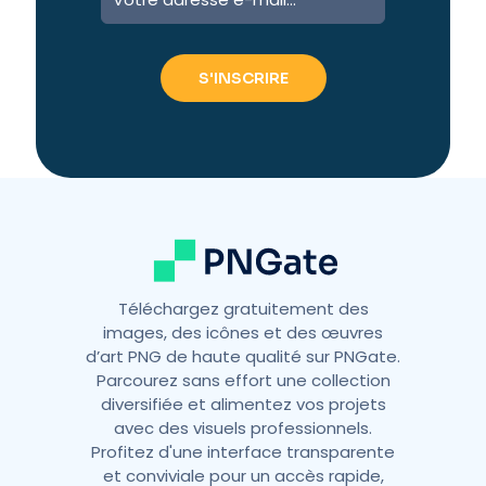
l
t
e
r
n
a
t
i
v
e
:
Téléchargez gratuitement des
images, des icônes et des œuvres
d’art PNG de haute qualité sur PNGate.
Parcourez sans effort une collection
diversifiée et alimentez vos projets
avec des visuels professionnels.
Profitez d'une interface transparente
et conviviale pour un accès rapide,