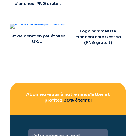
blanches, PNG gratuit
Logo minimaliste
Kit de notation par étoiles
monochrome Costco
UX/UI
(PNG gratuit)
Abonnez-vous à notre newsletter et
profitez
30% éteint !
A