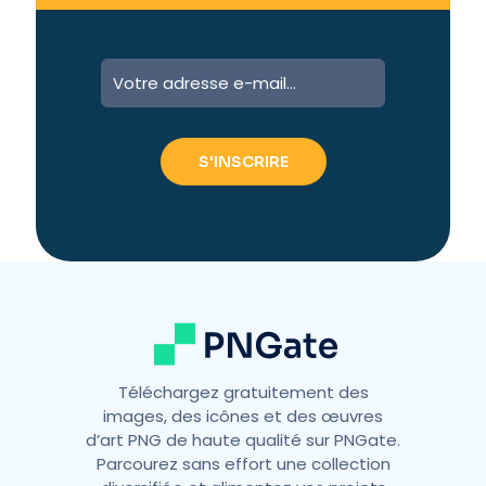
A
l
t
e
r
n
a
t
i
v
e
:
Téléchargez gratuitement des
images, des icônes et des œuvres
d’art PNG de haute qualité sur PNGate.
Parcourez sans effort une collection