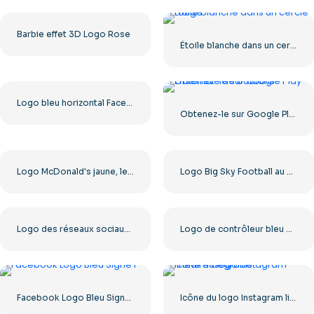
Barbie effet 3D Logo Rose
Étoile blanche dans un cercle rouge
Logo bleu horizontal Facebook
Obtenez-le sur Google Play Ensemble de boutons
Logo McDonald's jaune, lettre M, 2025 – Téléchargement PNG gratuit
Logo Big Sky Football au design audacieux pour votre collection Téléchargement PNG gratuit
Logo des réseaux sociaux Dark Letter X 2025 : téléchargement PNG gratuit
Logo de contrôleur bleu pour l'icône de l'application Discord 2025 : téléchargement PNG gratuit
Facebook Logo Bleu Signe F
Icône du logo Instagram linéaire dégradé