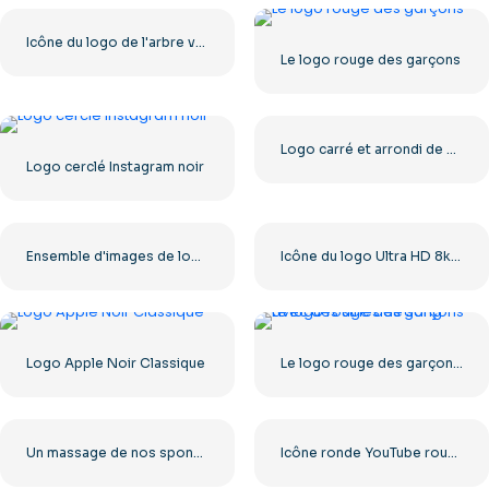
Icône du logo de l'arbre vert
Le logo rouge des garçons
Logo carré et arrondi de The Ring pour Dreamcast Terrors Realm – Téléchargement PNG gratuit
Logo cerclé Instagram noir
Ensemble d'images de logos et d'icônes YouTube – Téléchargement gratuit au format PNG
Icône du logo Ultra HD 8k monochrome noir
Logo Apple Noir Classique
Le logo rouge des garçons avec des stries de sang
Un massage de nos sponsors : icône carrée noire arrondie – Téléchargement PNG gratuit
Icône ronde YouTube rouge, téléchargement PNG gratuit